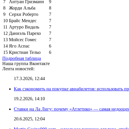
7
Антуан Гризманн
9
8
Жорди Альба
8
9
Серхи Роберто
7
10
Брайс Мендес
7
11
Артуро Видаль
7
12
Даниэль Парехо
7
13
Мойсес Гомес
7
14
Яго Аспас
6
15
Кристиан Тельо
6
Подробная таблица
Наша группа Вконтакте
Лента новостей:
17.3.2026, 12:44
Как сэкономить на покупке авиабилетов: использовать 
19.2.2026, 14:10
Ставки на Ла Лигу: почему «Атлетико» — самая недооце
20.6.2025, 12:04