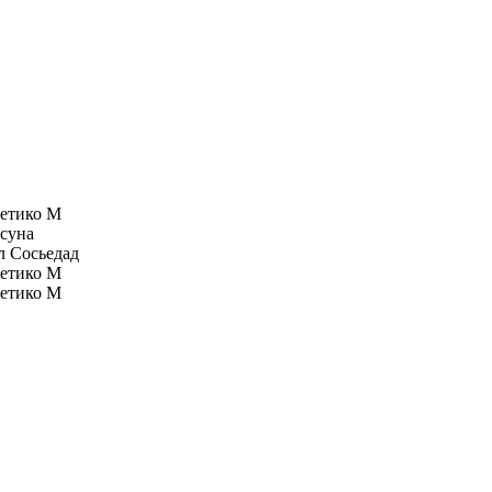
етико М
суна
л Сосьедад
етико М
етико М