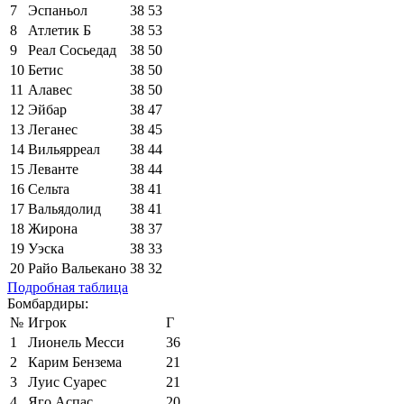
7
Эспаньол
38
53
8
Атлетик Б
38
53
9
Реал Сосьедад
38
50
10
Бетис
38
50
11
Алавес
38
50
12
Эйбар
38
47
13
Леганес
38
45
14
Вильярреал
38
44
15
Леванте
38
44
16
Сельта
38
41
17
Вальядолид
38
41
18
Жирона
38
37
19
Уэска
38
33
20
Райо Вальекано
38
32
Подробная таблица
Бомбардиры:
№
Игрок
Г
1
Лионель Месси
36
2
Карим Бензема
21
3
Луис Суарес
21
4
Яго Аспас
20