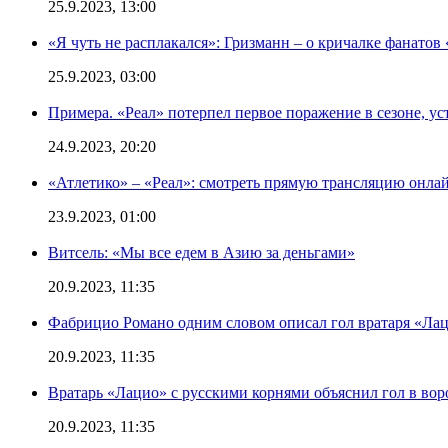
25.9.2023, 13:00
«Я чуть не расплакался»: Гризманн – о кричалке фанатов 
25.9.2023, 03:00
Примера. «Реал» потерпел первое поражение в сезоне, ус
24.9.2023, 20:20
«Атлетико» – «Реал»: смотреть прямую трансляцию онлай
23.9.2023, 01:00
Витсель: «Мы все едем в Азию за деньгами»
20.9.2023, 11:35
Фабрицио Романо одним словом описал гол вратаря «Лац
20.9.2023, 11:35
Вратарь «Лацио» с русскими корнями объяснил гол в вор
20.9.2023, 11:35