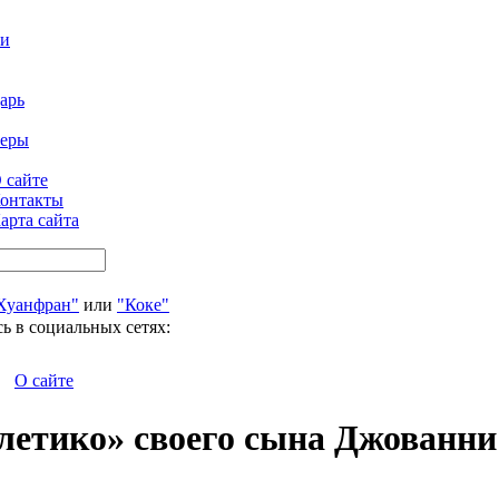
ти
арь
феры
 сайте
онтакты
арта сайта
Хуанфран"
или
"Коке"
ь в социальных сетях:
О сайте
тлетико» своего сына Джованни