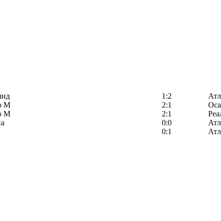
лид
1:2
Атл
о М
2:1
Оса
о М
2:1
Реа
на
0:0
Атл
0:1
Атл