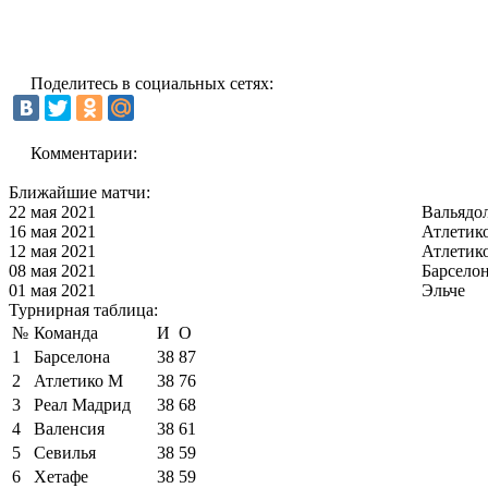
Поделитесь в социальных сетях:
Комментарии:
Ближайшие матчи:
22 мая 2021
Вальядо
16 мая 2021
Атлетик
12 мая 2021
Атлетик
08 мая 2021
Барсело
01 мая 2021
Эльче
Турнирная таблица:
№
Команда
И
О
1
Барселона
38
87
2
Атлетико М
38
76
3
Реал Мадрид
38
68
4
Валенсия
38
61
5
Севилья
38
59
6
Хетафе
38
59