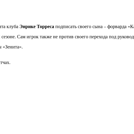
нта клуба
Энрике Торреса
подписать своего сына – форварда «
зоне. Сам игрок также не против своего перехода под руковод
ы «Зенита».
тчах.