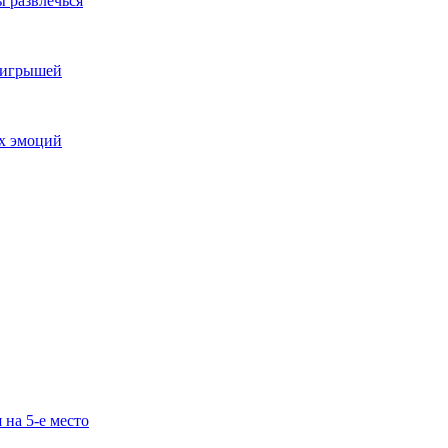
ы развлечься
выигрышей
ых эмоций
 на 5-е место