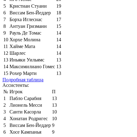
5
Кристиан Стуани
19
6
Виссам Бен-Йеддер
18
7
Борха Иглесиас
17
8
Антуан Гризманн
15
9
Рауль Де Томас
14
10
Хорхе Молина
14
11
Хайме Мата
14
12
Шарлес
14
13
Иньяки Уильямс
13
14
Максимилиано Гомес
13
15
Рохер Марти
13
Подробная таблица
Ассистенты:
№
Игрок
П
1
Пабло Сарабия
13
2
Лионель Месси
13
3
Санти Касорла
10
4
Хонатан Родригес
10
5
Виссам Бен-Йеддер
9
6
Хосе Кампанья
9