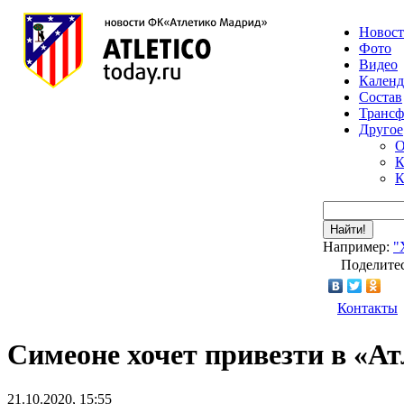
Новос
Фото
Видео
Календ
Состав
Транс
Другое
О
К
К
Найти!
Например:
"
Поделитес
Контакты
Симеоне хочет привезти в «А
21.10.2020, 15:55