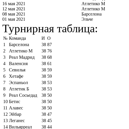
16 мая 2021
Атлетико М
12 мая 2021
Атлетико М
08 мая 2021
Барселона
01 мая 2021
Эльче
Турнирная таблица:
№
Команда
И
О
1
Барселона
38
87
2
Атлетико М
38
76
3
Реал Мадрид
38
68
4
Валенсия
38
61
5
Севилья
38
59
6
Хетафе
38
59
7
Эспаньол
38
53
8
Атлетик Б
38
53
9
Реал Сосьедад
38
50
10
Бетис
38
50
11
Алавес
38
50
12
Эйбар
38
47
13
Леганес
38
45
14
Вильярреал
38
44