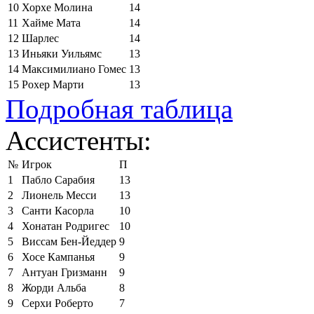
10
Хорхе Молина
14
11
Хайме Мата
14
12
Шарлес
14
13
Иньяки Уильямс
13
14
Максимилиано Гомес
13
15
Рохер Марти
13
Подробная таблица
Ассистенты:
№
Игрок
П
1
Пабло Сарабия
13
2
Лионель Месси
13
3
Санти Касорла
10
4
Хонатан Родригес
10
5
Виссам Бен-Йеддер
9
6
Хосе Кампанья
9
7
Антуан Гризманн
9
8
Жорди Альба
8
9
Серхи Роберто
7