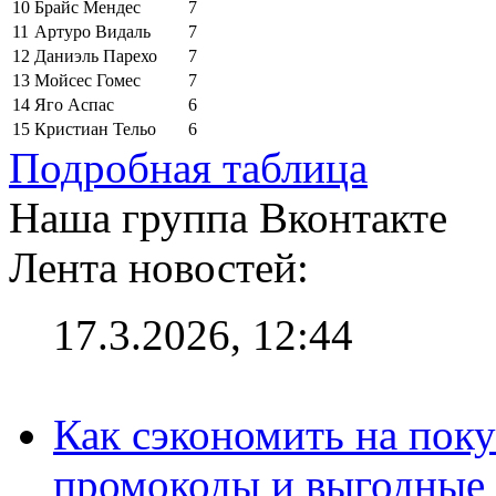
10
Брайс Мендес
7
11
Артуро Видаль
7
12
Даниэль Парехо
7
13
Мойсес Гомес
7
14
Яго Аспас
6
15
Кристиан Тельо
6
Подробная таблица
Наша группа Вконтакте
Лента новостей:
17.3.2026, 12:44
Как сэкономить на поку
промокоды и выгодные