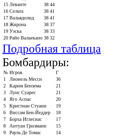
15
Леванте
38
44
16
Сельта
38
41
17
Вальядолид
38
41
18
Жирона
38
37
19
Уэска
38
33
20
Райо Вальекано
38
32
Подробная таблица
Бомбардиры:
№
Игрок
Г
1
Лионель Месси
36
2
Карим Бензема
21
3
Луис Суарес
21
4
Яго Аспас
20
5
Кристиан Стуани
19
6
Виссам Бен-Йеддер
18
7
Борха Иглесиас
17
8
Антуан Гризманн
15
9
Рауль Де Томас
14