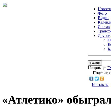
Новост
Фото
Видео
Календ
Состав
Трансф
Другое
О
К
К
Найти!
Например:
"
Поделитес
Контакты
«Атлетико» обыграл