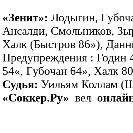
«Зенит»:
Лодыгин, Губоча
Ансалди, Смольников, Зы
Халк (Быстров 86»), Данн
Предупреждения : Годин 
54«, Губочан 64», Халк 80
Судья:
Уильям Коллам (Ш
«Соккер.Ру»
вел
онлай