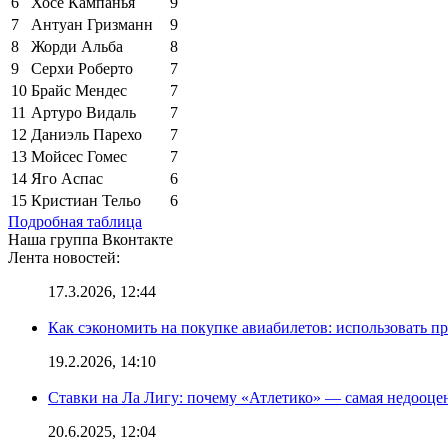
6
Хосе Кампанья
9
7
Антуан Гризманн
9
8
Жорди Альба
8
9
Серхи Роберто
7
10
Брайс Мендес
7
11
Артуро Видаль
7
12
Даниэль Парехо
7
13
Мойсес Гомес
7
14
Яго Аспас
6
15
Кристиан Тельо
6
Подробная таблица
Наша группа Вконтакте
Лента новостей:
17.3.2026, 12:44
Как сэкономить на покупке авиабилетов: использовать 
19.2.2026, 14:10
Ставки на Ла Лигу: почему «Атлетико» — самая недооце
20.6.2025, 12:04