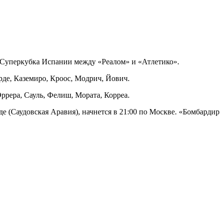
 Суперкубка Испании между «Реалом» и «Атлетико».
ерде, Каземиро, Кроос, Модрич, Йович.
Эррера, Сауль, Фелиш, Мората, Корреа.
е (Саудовская Аравия), начнется в 21:00 по Москве. «Бомбарди