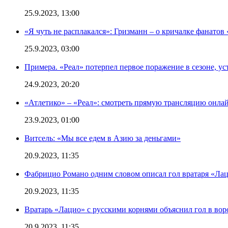
25.9.2023, 13:00
«Я чуть не расплакался»: Гризманн – о кричалке фанатов 
25.9.2023, 03:00
Примера. «Реал» потерпел первое поражение в сезоне, ус
24.9.2023, 20:20
«Атлетико» – «Реал»: смотреть прямую трансляцию онлай
23.9.2023, 01:00
Витсель: «Мы все едем в Азию за деньгами»
20.9.2023, 11:35
Фабрицио Романо одним словом описал гол вратаря «Лац
20.9.2023, 11:35
Вратарь «Лацио» с русскими корнями объяснил гол в вор
20.9.2023, 11:35