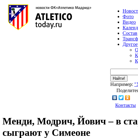
Новос
Фото
Видео
Календ
Состав
Транс
Другое
О
К
К
Найти!
Например:
"
Поделитес
Контакты
Менди, Модрич, Йович – в ста
сыграют у Симеоне