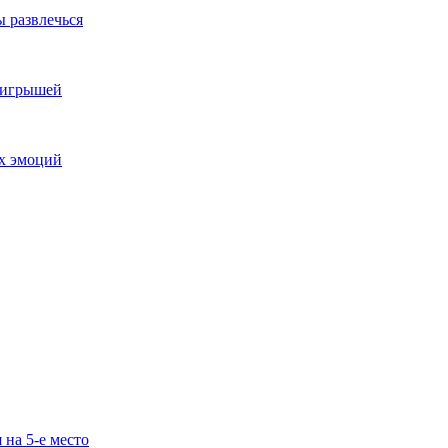
ы развлечься
выигрышей
ых эмоций
 на 5-е место