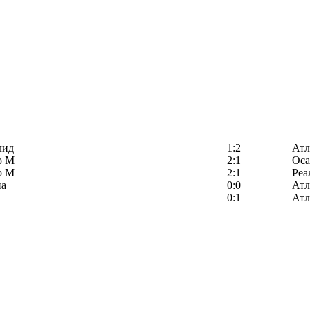
лид
1:2
Атл
о М
2:1
Оса
о М
2:1
Реа
на
0:0
Атл
0:1
Атл