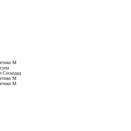
етико М
суна
л Сосьедад
етико М
етико М