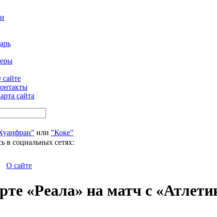
ти
арь
феры
 сайте
онтакты
арта сайта
Хуанфран"
или
"Коке"
ь в социальных сетях:
О сайте
рте «Реала» на матч с «Атлет