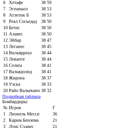
6
Хетафе
38
59
7
Эспаньол
38
53
8
Атлетик Б
38
53
9
Реал Сосьедад
38
50
10
Бетис
38
50
11
Алавес
38
50
12
Эйбар
38
47
13
Леганес
38
45
14
Вильярреал
38
44
15
Леванте
38
44
16
Сельта
38
41
17
Вальядолид
38
41
18
Жирона
38
37
19
Уэска
38
33
20
Райо Вальекано
38
32
Подробная таблица
Бомбардиры:
№
Игрок
Г
1
Лионель Месси
36
2
Карим Бензема
21
3
Луис Суарес
21