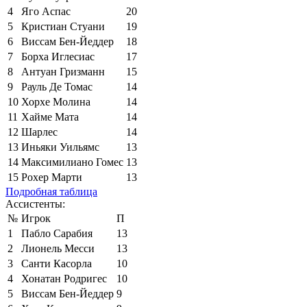
4
Яго Аспас
20
5
Кристиан Стуани
19
6
Виссам Бен-Йеддер
18
7
Борха Иглесиас
17
8
Антуан Гризманн
15
9
Рауль Де Томас
14
10
Хорхе Молина
14
11
Хайме Мата
14
12
Шарлес
14
13
Иньяки Уильямс
13
14
Максимилиано Гомес
13
15
Рохер Марти
13
Подробная таблица
Ассистенты:
№
Игрок
П
1
Пабло Сарабия
13
2
Лионель Месси
13
3
Санти Касорла
10
4
Хонатан Родригес
10
5
Виссам Бен-Йеддер
9