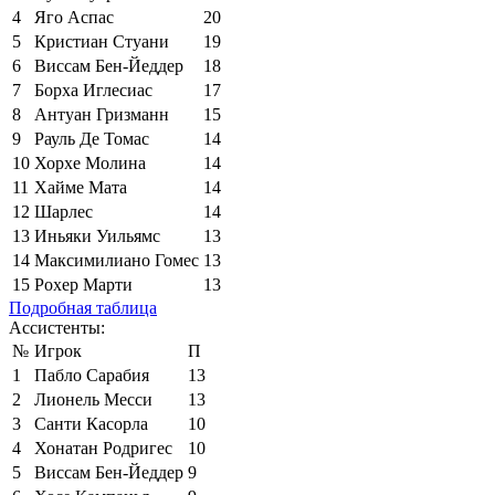
4
Яго Аспас
20
5
Кристиан Стуани
19
6
Виссам Бен-Йеддер
18
7
Борха Иглесиас
17
8
Антуан Гризманн
15
9
Рауль Де Томас
14
10
Хорхе Молина
14
11
Хайме Мата
14
12
Шарлес
14
13
Иньяки Уильямс
13
14
Максимилиано Гомес
13
15
Рохер Марти
13
Подробная таблица
Ассистенты:
№
Игрок
П
1
Пабло Сарабия
13
2
Лионель Месси
13
3
Санти Касорла
10
4
Хонатан Родригес
10
5
Виссам Бен-Йеддер
9