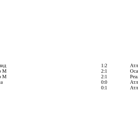
лид
1:2
Атл
о М
2:1
Оса
о М
2:1
Реа
на
0:0
Атл
0:1
Атл