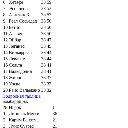
6
Хетафе
38
59
7
Эспаньол
38
53
8
Атлетик Б
38
53
9
Реал Сосьедад
38
50
10
Бетис
38
50
11
Алавес
38
50
12
Эйбар
38
47
13
Леганес
38
45
14
Вильярреал
38
44
15
Леванте
38
44
16
Сельта
38
41
17
Вальядолид
38
41
18
Жирона
38
37
19
Уэска
38
33
20
Райо Вальекано
38
32
Подробная таблица
Бомбардиры:
№
Игрок
Г
1
Лионель Месси
36
2
Карим Бензема
21
3
Луис Суарес
21