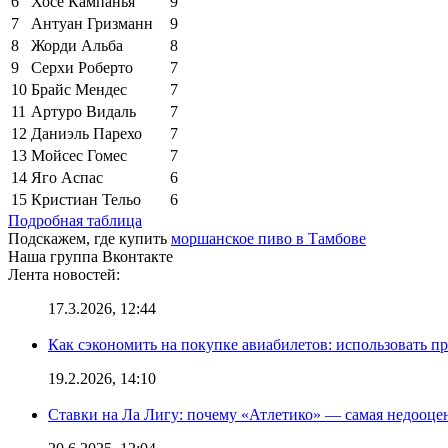
6
Хосе Кампанья
9
7
Антуан Гризманн
9
8
Жорди Альба
8
9
Серхи Роберто
7
10
Брайс Мендес
7
11
Артуро Видаль
7
12
Даниэль Парехо
7
13
Мойсес Гомес
7
14
Яго Аспас
6
15
Кристиан Тельо
6
Подробная таблица
Подскажем, где купить
моршанское пиво в Тамбове
Наша группа Вконтакте
Лента новостей:
17.3.2026, 12:44
Как сэкономить на покупке авиабилетов: использовать 
19.2.2026, 14:10
Ставки на Ла Лигу: почему «Атлетико» — самая недооце