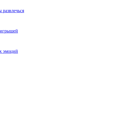
ы развлечься
выигрышей
ых эмоций