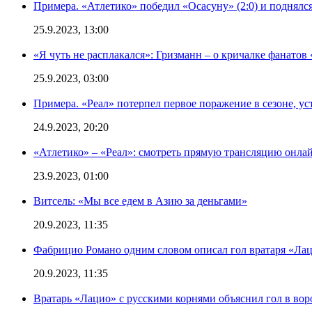
Примера. «Атлетико» победил «Осасуну» (2:0) и поднялся
25.9.2023, 13:00
«Я чуть не расплакался»: Гризманн – о кричалке фанатов 
25.9.2023, 03:00
Примера. «Реал» потерпел первое поражение в сезоне, ус
24.9.2023, 20:20
«Атлетико» – «Реал»: смотреть прямую трансляцию онлай
23.9.2023, 01:00
Витсель: «Мы все едем в Азию за деньгами»
20.9.2023, 11:35
Фабрицио Романо одним словом описал гол вратаря «Лац
20.9.2023, 11:35
Вратарь «Лацио» с русскими корнями объяснил гол в вор