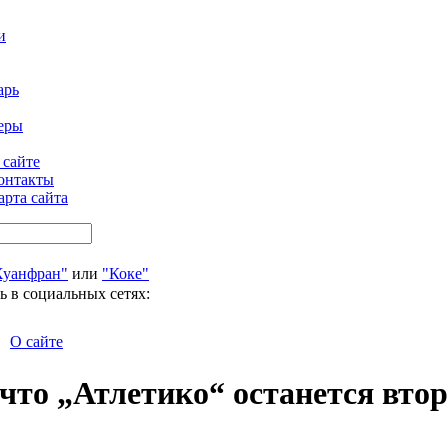
и
арь
еры
 сайте
онтакты
арта сайта
Хуанфран"
или
"Коке"
ь в социальных сетях:
О сайте
 что „Атлетико“ останется вто