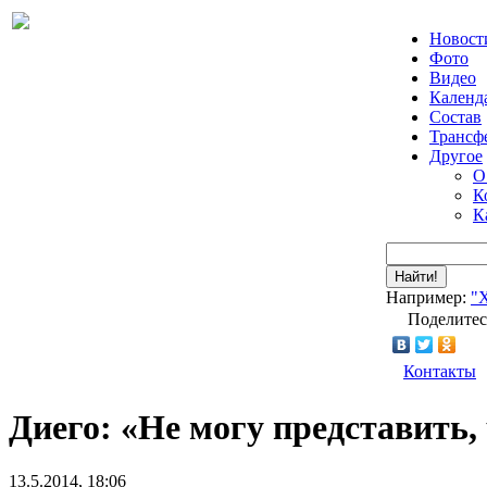
Новост
Фото
Видео
Календ
Состав
Трансф
Другое
О
К
К
Найти!
Например:
"
Поделитес
Контакты
Диего: «Не могу представить,
13.5.2014, 18:06