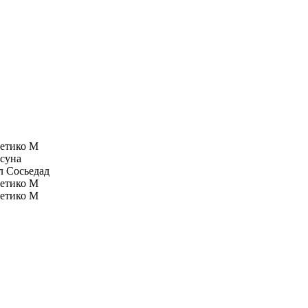
етико М
суна
л Сосьедад
етико М
етико М