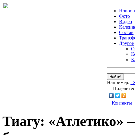
Новост
Фото
Видео
Календ
Состав
Трансф
Другое
О
К
К
Найти!
Например:
"
Поделитес
Контакты
Тиагу: «Атлетико» 