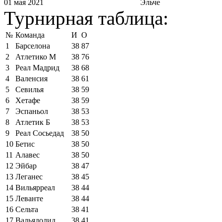
01 мая 2021
Эльче
Турнирная таблица:
№
Команда
И
О
1
Барселона
38
87
2
Атлетико М
38
76
3
Реал Мадрид
38
68
4
Валенсия
38
61
5
Севилья
38
59
6
Хетафе
38
59
7
Эспаньол
38
53
8
Атлетик Б
38
53
9
Реал Сосьедад
38
50
10
Бетис
38
50
11
Алавес
38
50
12
Эйбар
38
47
13
Леганес
38
45
14
Вильярреал
38
44
15
Леванте
38
44
16
Сельта
38
41
17
Вальядолид
38
41