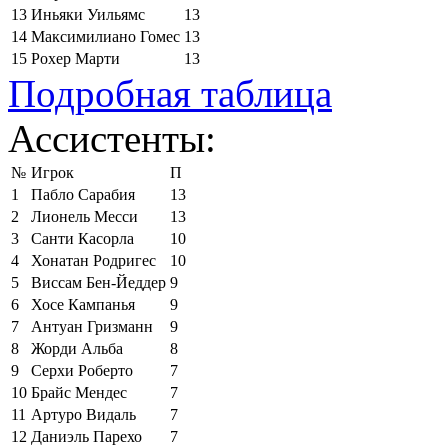
13
Иньяки Уильямс
13
14
Максимилиано Гомес
13
15
Рохер Марти
13
Подробная таблица
Ассистенты:
№
Игрок
П
1
Пабло Сарабия
13
2
Лионель Месси
13
3
Санти Касорла
10
4
Хонатан Родригес
10
5
Виссам Бен-Йеддер
9
6
Хосе Кампанья
9
7
Антуан Гризманн
9
8
Жорди Альба
8
9
Серхи Роберто
7
10
Брайс Мендес
7
11
Артуро Видаль
7
12
Даниэль Парехо
7