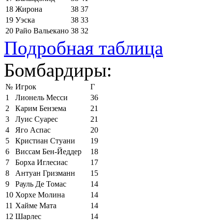
18
Жирона
38
37
19
Уэска
38
33
20
Райо Вальекано
38
32
Подробная таблица
Бомбардиры:
№
Игрок
Г
1
Лионель Месси
36
2
Карим Бензема
21
3
Луис Суарес
21
4
Яго Аспас
20
5
Кристиан Стуани
19
6
Виссам Бен-Йеддер
18
7
Борха Иглесиас
17
8
Антуан Гризманн
15
9
Рауль Де Томас
14
10
Хорхе Молина
14
11
Хайме Мата
14
12
Шарлес
14