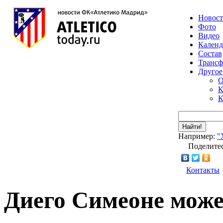
Новос
Фото
Видео
Календ
Состав
Транс
Другое
О
К
К
Найти!
Например:
"
Поделитес
Контакты
Диего Симеоне може