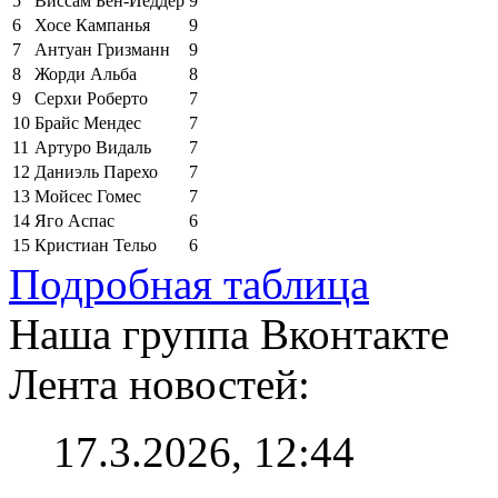
5
Виссам Бен-Йеддер
9
6
Хосе Кампанья
9
7
Антуан Гризманн
9
8
Жорди Альба
8
9
Серхи Роберто
7
10
Брайс Мендес
7
11
Артуро Видаль
7
12
Даниэль Парехо
7
13
Мойсес Гомес
7
14
Яго Аспас
6
15
Кристиан Тельо
6
Подробная таблица
Наша группа Вконтакте
Лента новостей:
17.3.2026, 12:44