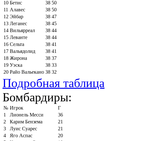
10
Бетис
38
50
11
Алавес
38
50
12
Эйбар
38
47
13
Леганес
38
45
14
Вильярреал
38
44
15
Леванте
38
44
16
Сельта
38
41
17
Вальядолид
38
41
18
Жирона
38
37
19
Уэска
38
33
20
Райо Вальекано
38
32
Подробная таблица
Бомбардиры:
№
Игрок
Г
1
Лионель Месси
36
2
Карим Бензема
21
3
Луис Суарес
21
4
Яго Аспас
20