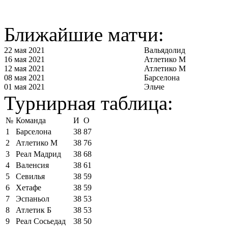
Ближайшие матчи:
22 мая 2021
Вальядолид
16 мая 2021
Атлетико М
12 мая 2021
Атлетико М
08 мая 2021
Барселона
01 мая 2021
Эльче
Турнирная таблица:
№
Команда
И
О
1
Барселона
38
87
2
Атлетико М
38
76
3
Реал Мадрид
38
68
4
Валенсия
38
61
5
Севилья
38
59
6
Хетафе
38
59
7
Эспаньол
38
53
8
Атлетик Б
38
53
9
Реал Сосьедад
38
50