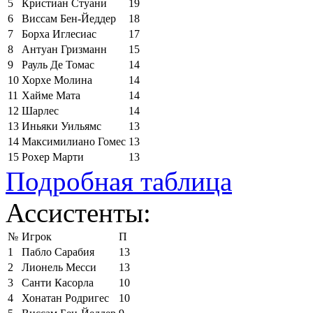
5
Кристиан Стуани
19
6
Виссам Бен-Йеддер
18
7
Борха Иглесиас
17
8
Антуан Гризманн
15
9
Рауль Де Томас
14
10
Хорхе Молина
14
11
Хайме Мата
14
12
Шарлес
14
13
Иньяки Уильямс
13
14
Максимилиано Гомес
13
15
Рохер Марти
13
Подробная таблица
Ассистенты:
№
Игрок
П
1
Пабло Сарабия
13
2
Лионель Месси
13
3
Санти Касорла
10
4
Хонатан Родригес
10