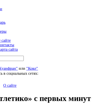
ти
арь
феры
 сайте
онтакты
арта сайта
Хуанфран"
или
"Коке"
ь в социальных сетях:
О сайте
тлетико» с первых минут