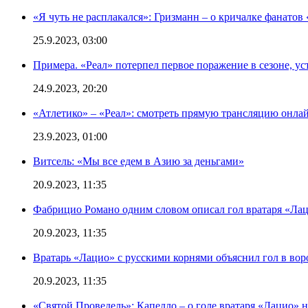
«Я чуть не расплакался»: Гризманн – о кричалке фанатов 
25.9.2023, 03:00
Примера. «Реал» потерпел первое поражение в сезоне, ус
24.9.2023, 20:20
«Атлетико» – «Реал»: смотреть прямую трансляцию онлай
23.9.2023, 01:00
Витсель: «Мы все едем в Азию за деньгами»
20.9.2023, 11:35
Фабрицио Романо одним словом описал гол вратаря «Лац
20.9.2023, 11:35
Вратарь «Лацио» с русскими корнями объяснил гол в вор
20.9.2023, 11:35
«Святой Проведель»: Капелло – о голе вратаря «Лацио» н