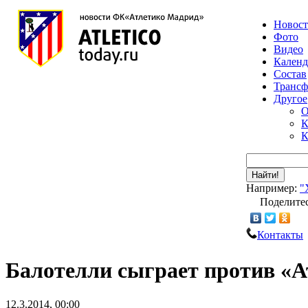
Новос
Фото
Видео
Календ
Состав
Транс
Другое
О
К
К
Найти!
Например:
"
Поделитес
Контакты
Балотелли сыграет против «А
12.3.2014, 00:00