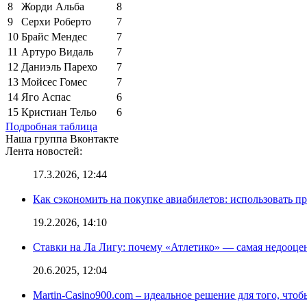
8
Жорди Альба
8
9
Серхи Роберто
7
10
Брайс Мендес
7
11
Артуро Видаль
7
12
Даниэль Парехо
7
13
Мойсес Гомес
7
14
Яго Аспас
6
15
Кристиан Тельо
6
Подробная таблица
Наша группа Вконтакте
Лента новостей:
17.3.2026, 12:44
Как сэкономить на покупке авиабилетов: использовать 
19.2.2026, 14:10
Ставки на Ла Лигу: почему «Атлетико» — самая недооце
20.6.2025, 12:04
Martin-Casino900.com – идеальное решение для того, чтоб