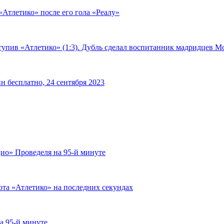
«Атлетико» после его гола «Реалу»
тупив «Атлетико» (1:3). Дубль сделал воспитанник мадридцев М
н бесплатно, 24 сентября 2023
ио» Проведеля на 95-й минуте
ота «Атлетико» на последних секундах
а 95-й минуте