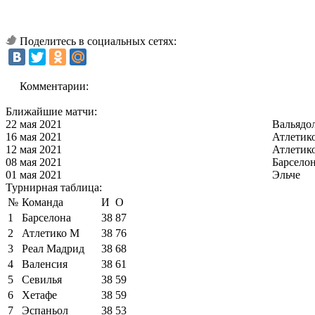
Поделитесь в социальных сетях:
Комментарии:
Ближайшие матчи:
22 мая 2021
Вальядо
16 мая 2021
Атлетик
12 мая 2021
Атлетик
08 мая 2021
Барсело
01 мая 2021
Эльче
Турнирная таблица:
№
Команда
И
О
1
Барселона
38
87
2
Атлетико М
38
76
3
Реал Мадрид
38
68
4
Валенсия
38
61
5
Севилья
38
59
6
Хетафе
38
59
7
Эспаньол
38
53