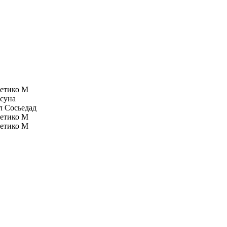
етико М
суна
л Сосьедад
етико М
етико М