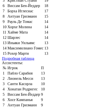
5
Кристиан Стуани
19
6
Виссам Бен-Йеддер
18
7
Борха Иглесиас
17
8
Антуан Гризманн
15
9
Рауль Де Томас
14
10
Хорхе Молина
14
11
Хайме Мата
14
12
Шарлес
14
13
Иньяки Уильямс
13
14
Максимилиано Гомес
13
15
Рохер Марти
13
Подробная таблица
Ассистенты:
№
Игрок
П
1
Пабло Сарабия
13
2
Лионель Месси
13
3
Санти Касорла
10
4
Хонатан Родригес
10
5
Виссам Бен-Йеддер
9
6
Хосе Кампанья
9
7
Антуан Гризманн
9