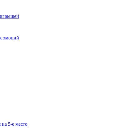
выигрышей
ых эмоций
 на 5-е место