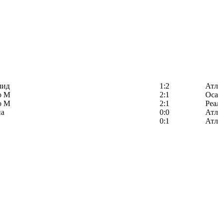
лид
1:2
Атл
о М
2:1
Оса
о М
2:1
Реа
на
0:0
Атл
0:1
Атл