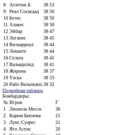
8
Атлетик Б
38
53
9
Реал Сосьедад
38
50
10
Бетис
38
50
11
Алавес
38
50
12
Эйбар
38
47
13
Леганес
38
45
14
Вильярреал
38
44
15
Леванте
38
44
16
Сельта
38
41
17
Вальядолид
38
41
18
Жирона
38
37
19
Уэска
38
33
20
Райо Вальекано
38
32
Подробная таблица
Бомбардиры:
№
Игрок
Г
1
Лионель Месси
36
2
Карим Бензема
21
3
Луис Суарес
21
4
Яго Аспас
20