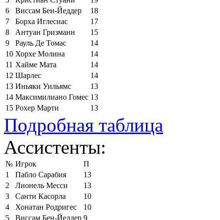
6
Виссам Бен-Йеддер
18
7
Борха Иглесиас
17
8
Антуан Гризманн
15
9
Рауль Де Томас
14
10
Хорхе Молина
14
11
Хайме Мата
14
12
Шарлес
14
13
Иньяки Уильямс
13
14
Максимилиано Гомес
13
15
Рохер Марти
13
Подробная таблица
Ассистенты:
№
Игрок
П
1
Пабло Сарабия
13
2
Лионель Месси
13
3
Санти Касорла
10
4
Хонатан Родригес
10
5
Виссам Бен-Йеддер
9