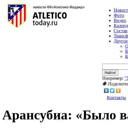
Новос
Фото
Видео
Календ
Состав
Транс
Другое
О
К
К
Найти!
Например:
"
Поделитес
Контакты
Арансубиа: «Было в