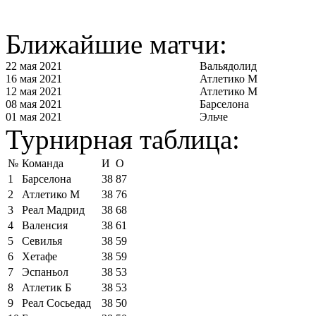
Ближайшие матчи:
22 мая 2021
Вальядолид
16 мая 2021
Атлетико М
12 мая 2021
Атлетико М
08 мая 2021
Барселона
01 мая 2021
Эльче
Турнирная таблица:
№
Команда
И
О
1
Барселона
38
87
2
Атлетико М
38
76
3
Реал Мадрид
38
68
4
Валенсия
38
61
5
Севилья
38
59
6
Хетафе
38
59
7
Эспаньол
38
53
8
Атлетик Б
38
53
9
Реал Сосьедад
38
50