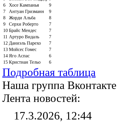
6
Хосе Кампанья
9
7
Антуан Гризманн
9
8
Жорди Альба
8
9
Серхи Роберто
7
10
Брайс Мендес
7
11
Артуро Видаль
7
12
Даниэль Парехо
7
13
Мойсес Гомес
7
14
Яго Аспас
6
15
Кристиан Тельо
6
Подробная таблица
Наша группа Вконтакте
Лента новостей:
17.3.2026, 12:44