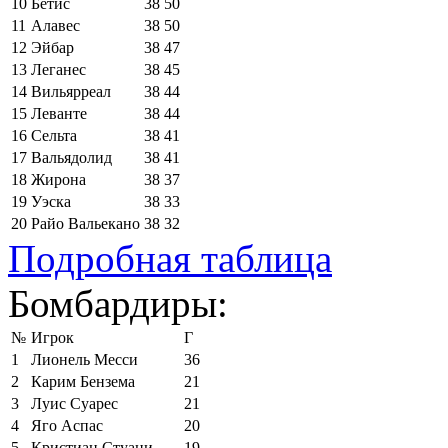
10
Бетис
38
50
11
Алавес
38
50
12
Эйбар
38
47
13
Леганес
38
45
14
Вильярреал
38
44
15
Леванте
38
44
16
Сельта
38
41
17
Вальядолид
38
41
18
Жирона
38
37
19
Уэска
38
33
20
Райо Вальекано
38
32
Подробная таблица
Бомбардиры:
№
Игрок
Г
1
Лионель Месси
36
2
Карим Бензема
21
3
Луис Суарес
21
4
Яго Аспас
20
5
Кристиан Стуани
19