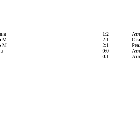
лид
1:2
Атл
о М
2:1
Оса
о М
2:1
Реа
на
0:0
Атл
0:1
Атл