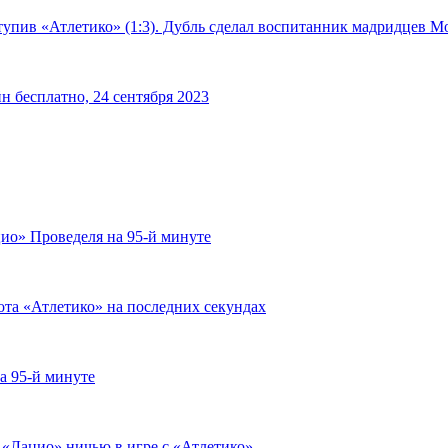
тупив «Атлетико» (1:3). Дубль сделал воспитанник мадридцев М
н бесплатно, 24 сентября 2023
ио» Проведеля на 95-й минуте
ота «Атлетико» на последних секундах
а 95-й минуте
 «Лацио» ничью в игре с «Атлетико»