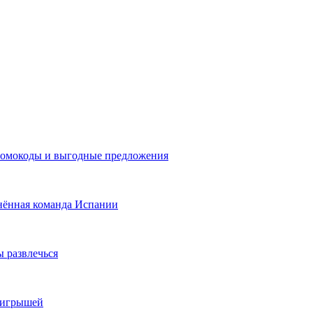
промокоды и выгодные предложения
нённая команда Испании
ы развлечься
выигрышей