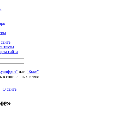
и
арь
еры
 сайте
онтакты
арта сайта
Хуанфран"
или
"Коке"
ь в социальных сетях:
О сайте
ме»