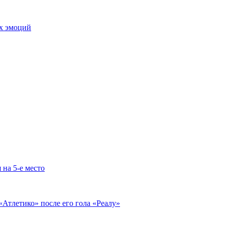
ых эмоций
 на 5-е место
«Атлетико» после его гола «Реалу»