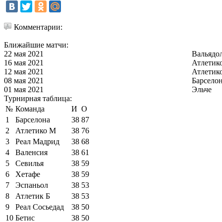
Комментарии:
Ближайшие матчи:
22 мая 2021
Вальядо
16 мая 2021
Атлетик
12 мая 2021
Атлетик
08 мая 2021
Барсело
01 мая 2021
Эльче
Турнирная таблица:
№
Команда
И
О
1
Барселона
38
87
2
Атлетико М
38
76
3
Реал Мадрид
38
68
4
Валенсия
38
61
5
Севилья
38
59
6
Хетафе
38
59
7
Эспаньол
38
53
8
Атлетик Б
38
53
9
Реал Сосьедад
38
50
10
Бетис
38
50