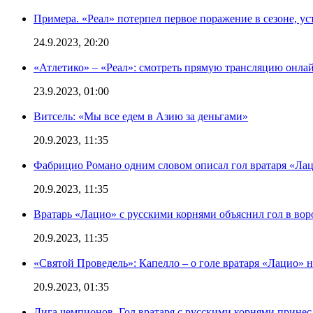
Примера. «Реал» потерпел первое поражение в сезоне, ус
24.9.2023, 20:20
«Атлетико» – «Реал»: смотреть прямую трансляцию онлай
23.9.2023, 01:00
Витсель: «Мы все едем в Азию за деньгами»
20.9.2023, 11:35
Фабрицио Романо одним словом описал гол вратаря «Лац
20.9.2023, 11:35
Вратарь «Лацио» с русскими корнями объяснил гол в вор
20.9.2023, 11:35
«Святой Проведель»: Капелло – о голе вратаря «Лацио» н
20.9.2023, 01:35
Лига чемпионов. Гол вратаря с русскими корнями принес