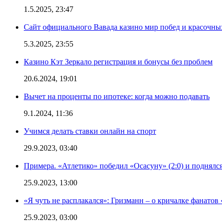
1.5.2025, 23:47
Сайт официального Вавада казино мир побед и красочн
5.3.2025, 23:55
Казино Кэт Зеркало регистрация и бонусы без проблем
20.6.2024, 19:01
Вычет на проценты по ипотеке: когда можно подавать
9.1.2024, 11:36
Учимся делать ставки онлайн на спорт
29.9.2023, 03:40
Примера. «Атлетико» победил «Осасуну» (2:0) и поднялся
25.9.2023, 13:00
«Я чуть не расплакался»: Гризманн – о кричалке фанатов 
25.9.2023, 03:00