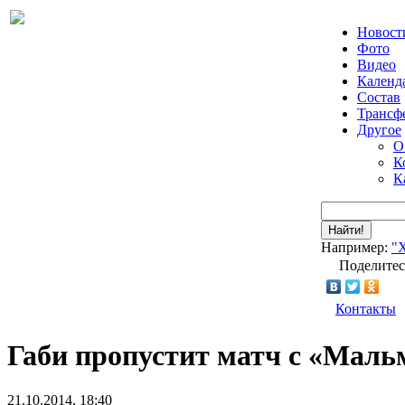
Новост
Фото
Видео
Календ
Состав
Трансф
Другое
О
К
К
Найти!
Например:
"
Поделитес
Контакты
Габи пропустит матч с «Маль
21.10.2014, 18:40