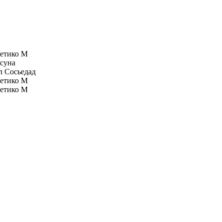
етико М
суна
л Сосьедад
етико М
етико М