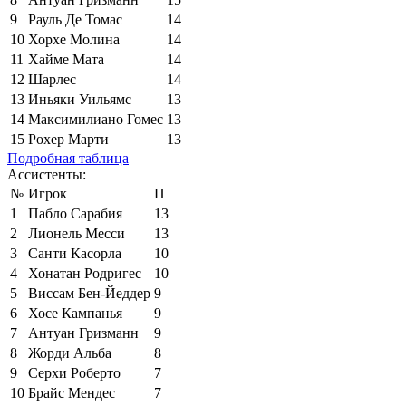
9
Рауль Де Томас
14
10
Хорхе Молина
14
11
Хайме Мата
14
12
Шарлес
14
13
Иньяки Уильямс
13
14
Максимилиано Гомес
13
15
Рохер Марти
13
Подробная таблица
Ассистенты:
№
Игрок
П
1
Пабло Сарабия
13
2
Лионель Месси
13
3
Санти Касорла
10
4
Хонатан Родригес
10
5
Виссам Бен-Йеддер
9
6
Хосе Кампанья
9
7
Антуан Гризманн
9
8
Жорди Альба
8
9
Серхи Роберто
7
10
Брайс Мендес
7