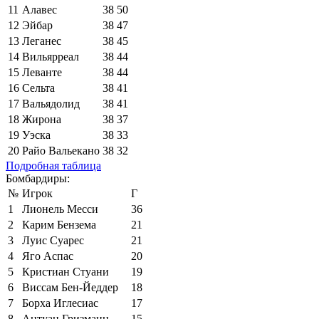
11
Алавес
38
50
12
Эйбар
38
47
13
Леганес
38
45
14
Вильярреал
38
44
15
Леванте
38
44
16
Сельта
38
41
17
Вальядолид
38
41
18
Жирона
38
37
19
Уэска
38
33
20
Райо Вальекано
38
32
Подробная таблица
Бомбардиры:
№
Игрок
Г
1
Лионель Месси
36
2
Карим Бензема
21
3
Луис Суарес
21
4
Яго Аспас
20
5
Кристиан Стуани
19
6
Виссам Бен-Йеддер
18
7
Борха Иглесиас
17
8
Антуан Гризманн
15