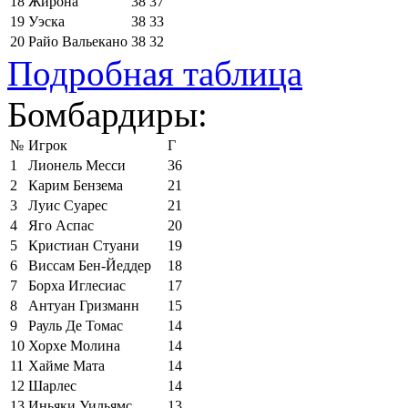
18
Жирона
38
37
19
Уэска
38
33
20
Райо Вальекано
38
32
Подробная таблица
Бомбардиры:
№
Игрок
Г
1
Лионель Месси
36
2
Карим Бензема
21
3
Луис Суарес
21
4
Яго Аспас
20
5
Кристиан Стуани
19
6
Виссам Бен-Йеддер
18
7
Борха Иглесиас
17
8
Антуан Гризманн
15
9
Рауль Де Томас
14
10
Хорхе Молина
14
11
Хайме Мата
14
12
Шарлес
14
13
Иньяки Уильямс
13