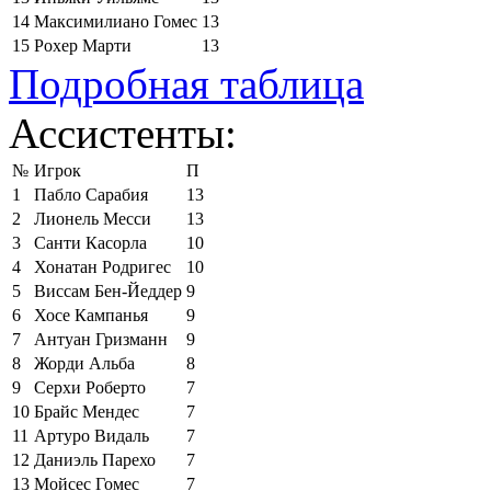
14
Максимилиано Гомес
13
15
Рохер Марти
13
Подробная таблица
Ассистенты:
№
Игрок
П
1
Пабло Сарабия
13
2
Лионель Месси
13
3
Санти Касорла
10
4
Хонатан Родригес
10
5
Виссам Бен-Йеддер
9
6
Хосе Кампанья
9
7
Антуан Гризманн
9
8
Жорди Альба
8
9
Серхи Роберто
7
10
Брайс Мендес
7
11
Артуро Видаль
7
12
Даниэль Парехо
7
13
Мойсес Гомес
7