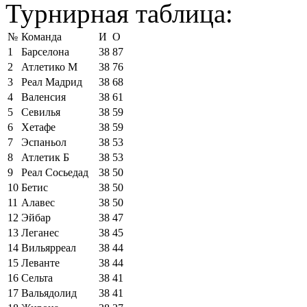
Турнирная таблица:
№
Команда
И
О
1
Барселона
38
87
2
Атлетико М
38
76
3
Реал Мадрид
38
68
4
Валенсия
38
61
5
Севилья
38
59
6
Хетафе
38
59
7
Эспаньол
38
53
8
Атлетик Б
38
53
9
Реал Сосьедад
38
50
10
Бетис
38
50
11
Алавес
38
50
12
Эйбар
38
47
13
Леганес
38
45
14
Вильярреал
38
44
15
Леванте
38
44
16
Сельта
38
41
17
Вальядолид
38
41