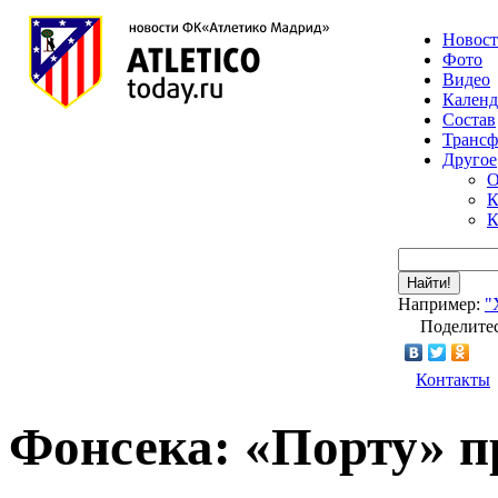
Новос
Фото
Видео
Календ
Состав
Транс
Другое
О
К
К
Найти!
Например:
"
Поделитес
Контакты
Фонсека: «Порту» п