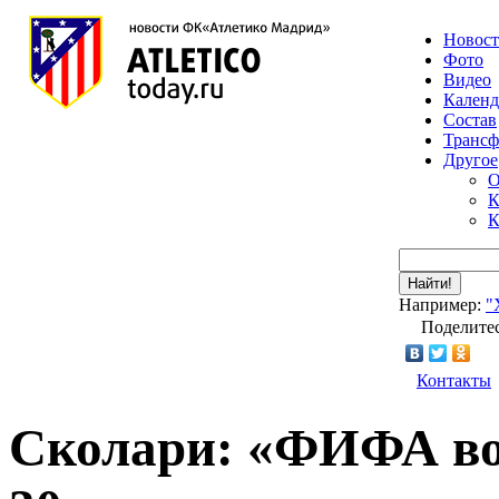
Новос
Фото
Видео
Календ
Состав
Транс
Другое
О
К
К
Найти!
Например:
"
Поделитес
Контакты
Сколари: «ФИФА во