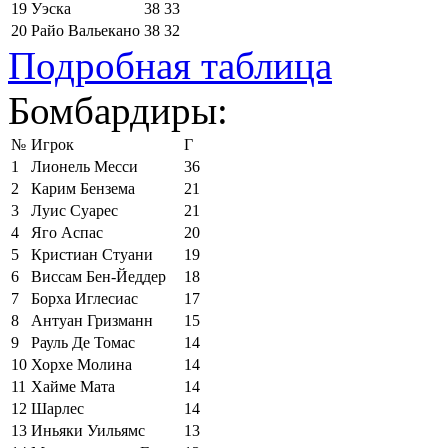
19
Уэска
38
33
20
Райо Вальекано
38
32
Подробная таблица
Бомбардиры:
№
Игрок
Г
1
Лионель Месси
36
2
Карим Бензема
21
3
Луис Суарес
21
4
Яго Аспас
20
5
Кристиан Стуани
19
6
Виссам Бен-Йеддер
18
7
Борха Иглесиас
17
8
Антуан Гризманн
15
9
Рауль Де Томас
14
10
Хорхе Молина
14
11
Хайме Мата
14
12
Шарлес
14
13
Иньяки Уильямс
13