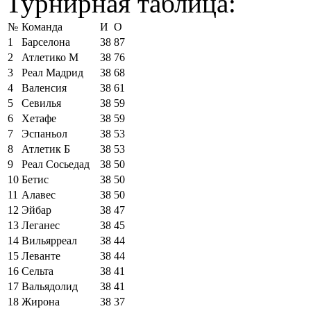
Турнирная таблица:
№
Команда
И
О
1
Барселона
38
87
2
Атлетико М
38
76
3
Реал Мадрид
38
68
4
Валенсия
38
61
5
Севилья
38
59
6
Хетафе
38
59
7
Эспаньол
38
53
8
Атлетик Б
38
53
9
Реал Сосьедад
38
50
10
Бетис
38
50
11
Алавес
38
50
12
Эйбар
38
47
13
Леганес
38
45
14
Вильярреал
38
44
15
Леванте
38
44
16
Сельта
38
41
17
Вальядолид
38
41
18
Жирона
38
37