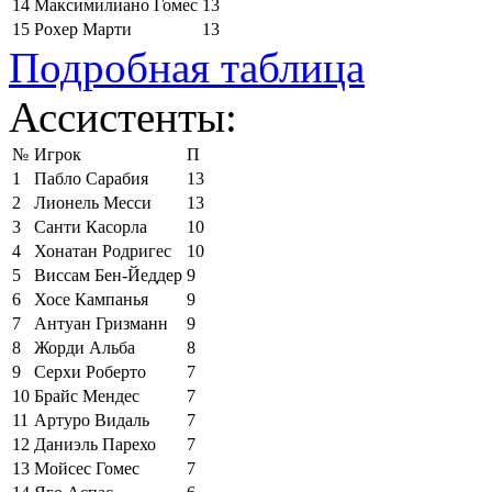
14
Максимилиано Гомес
13
15
Рохер Марти
13
Подробная таблица
Ассистенты:
№
Игрок
П
1
Пабло Сарабия
13
2
Лионель Месси
13
3
Санти Касорла
10
4
Хонатан Родригес
10
5
Виссам Бен-Йеддер
9
6
Хосе Кампанья
9
7
Антуан Гризманн
9
8
Жорди Альба
8
9
Серхи Роберто
7
10
Брайс Мендес
7
11
Артуро Видаль
7
12
Даниэль Парехо
7
13
Мойсес Гомес
7