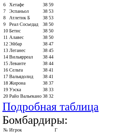
6
Хетафе
38
59
7
Эспаньол
38
53
8
Атлетик Б
38
53
9
Реал Сосьедад
38
50
10
Бетис
38
50
11
Алавес
38
50
12
Эйбар
38
47
13
Леганес
38
45
14
Вильярреал
38
44
15
Леванте
38
44
16
Сельта
38
41
17
Вальядолид
38
41
18
Жирона
38
37
19
Уэска
38
33
20
Райо Вальекано
38
32
Подробная таблица
Бомбардиры:
№
Игрок
Г