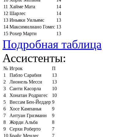
11
Хайме Мата
14
12
Шарлес
14
13
Иньяки Уильямс
13
14
Максимилиано Гомес
13
15
Рохер Марти
13
Подробная таблица
Ассистенты:
№
Игрок
П
1
Пабло Сарабия
13
2
Лионель Месси
13
3
Санти Касорла
10
4
Хонатан Родригес
10
5
Виссам Бен-Йеддер
9
6
Хосе Кампанья
9
7
Антуан Гризманн
9
8
Жорди Альба
8
9
Серхи Роберто
7
10
Брайс Мендес
7