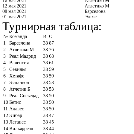
16 мая 2021
Атлетико М
12 мая 2021
Атлетико М
08 мая 2021
Барселона
01 мая 2021
Эльче
Турнирная таблица:
№
Команда
И
О
1
Барселона
38
87
2
Атлетико М
38
76
3
Реал Мадрид
38
68
4
Валенсия
38
61
5
Севилья
38
59
6
Хетафе
38
59
7
Эспаньол
38
53
8
Атлетик Б
38
53
9
Реал Сосьедад
38
50
10
Бетис
38
50
11
Алавес
38
50
12
Эйбар
38
47
13
Леганес
38
45
14
Вильярреал
38
44