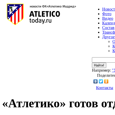
Новос
Фото
Видео
Календ
Состав
Транс
Другое
О
К
К
Найти!
Например:
"
Поделитес
Контакты
«Атлетико» готов о