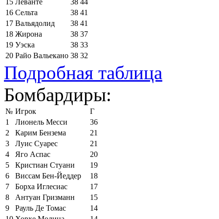
15
Леванте
38
44
16
Сельта
38
41
17
Вальядолид
38
41
18
Жирона
38
37
19
Уэска
38
33
20
Райо Вальекано
38
32
Подробная таблица
Бомбардиры:
№
Игрок
Г
1
Лионель Месси
36
2
Карим Бензема
21
3
Луис Суарес
21
4
Яго Аспас
20
5
Кристиан Стуани
19
6
Виссам Бен-Йеддер
18
7
Борха Иглесиас
17
8
Антуан Гризманн
15
9
Рауль Де Томас
14
10
Хорхе Молина
14