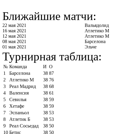
Ближайшие матчи:
22 мая 2021
Вальядолид
16 мая 2021
Атлетико М
12 мая 2021
Атлетико М
08 мая 2021
Барселона
01 мая 2021
Эльче
Турнирная таблица:
№
Команда
И
О
1
Барселона
38
87
2
Атлетико М
38
76
3
Реал Мадрид
38
68
4
Валенсия
38
61
5
Севилья
38
59
6
Хетафе
38
59
7
Эспаньол
38
53
8
Атлетик Б
38
53
9
Реал Сосьедад
38
50
10
Бетис
38
50