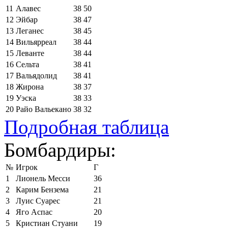
11
Алавес
38
50
12
Эйбар
38
47
13
Леганес
38
45
14
Вильярреал
38
44
15
Леванте
38
44
16
Сельта
38
41
17
Вальядолид
38
41
18
Жирона
38
37
19
Уэска
38
33
20
Райо Вальекано
38
32
Подробная таблица
Бомбардиры:
№
Игрок
Г
1
Лионель Месси
36
2
Карим Бензема
21
3
Луис Суарес
21
4
Яго Аспас
20
5
Кристиан Стуани
19