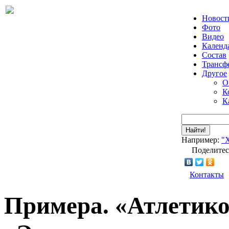
Новост
Фото
Видео
Календ
Состав
Трансф
Другое
О
К
К
Найти!
Например:
"
Поделитес
Контакты
Примера. «Атлетико