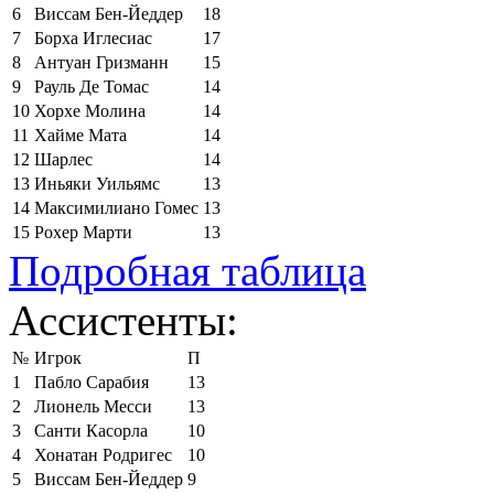
6
Виссам Бен-Йеддер
18
7
Борха Иглесиас
17
8
Антуан Гризманн
15
9
Рауль Де Томас
14
10
Хорхе Молина
14
11
Хайме Мата
14
12
Шарлес
14
13
Иньяки Уильямс
13
14
Максимилиано Гомес
13
15
Рохер Марти
13
Подробная таблица
Ассистенты:
№
Игрок
П
1
Пабло Сарабия
13
2
Лионель Месси
13
3
Санти Касорла
10
4
Хонатан Родригес
10
5
Виссам Бен-Йеддер
9