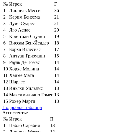
№
Игрок
Г
1
Лионель Месси
36
2
Карим Бензема
21
3
Луис Суарес
21
4
Яго Аспас
20
5
Кристиан Стуани
19
6
Виссам Бен-Йеддер
18
7
Борха Иглесиас
17
8
Антуан Гризманн
15
9
Рауль Де Томас
14
10
Хорхе Молина
14
11
Хайме Мата
14
12
Шарлес
14
13
Иньяки Уильямс
13
14
Максимилиано Гомес
13
15
Рохер Марти
13
Подробная таблица
Ассистенты:
№
Игрок
П
1
Пабло Сарабия
13
2
Лионель Месси
13