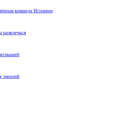
нённая команда Испании
ы развлечься
выигрышей
ых эмоций