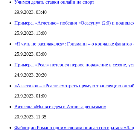
Учимся делать ставки онлайн на спорт
29.9.2023, 03:40
Примера. «Атлетико» победил «Осасуну» (2:0) и поднялся
25.9.2023, 13:00
«Я чуть не расплакался»: Гризманн – о кричалке фанатов 
25.9.2023, 03:00
Примера. «Реал» потерпел первое поражение в сезоне, ус
24.9.2023, 20:20
«Атлетико» – «Реал»: смотреть прямую трансляцию онлай
23.9.2023, 01:00
Витсель: «Мы все едем в Азию за деньгами»
20.9.2023, 11:35
Фабрицио Романо одним словом описал гол вратаря «Лац