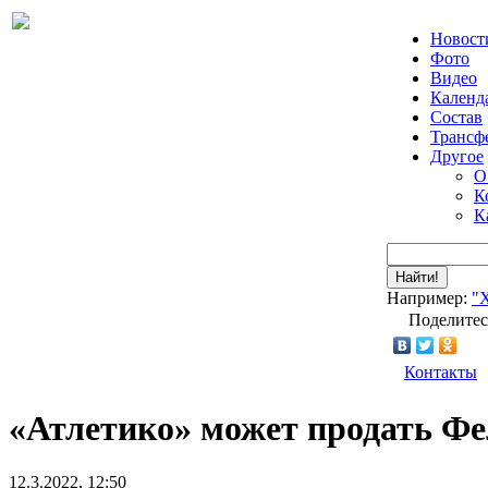
Новост
Фото
Видео
Календ
Состав
Трансф
Другое
О
К
К
Найти!
Например:
"
Поделитес
Контакты
«Атлетико» может продать Фе
12.3.2022, 12:50