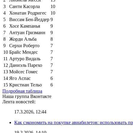
3
Санти Касорла
10
4
Хонатан Родригес
10
5
Виссам Бен-Йеддер
9
6
Хосе Кампанья
9
7
Антуан Гризманн
9
8
Жорди Альба
8
9
Серхи Роберто
7
10
Брайс Мендес
7
11
Артуро Видаль
7
12
Даниэль Парехо
7
13
Мойсес Гомес
7
14
Яго Аспас
6
15
Кристиан Тельо
6
Подробная таблица
Наша группа Вконтакте
Лента новостей:
17.3.2026, 12:44
Как сэкономить на покупке авиабилетов: использовать 
19.2.2026, 14:10