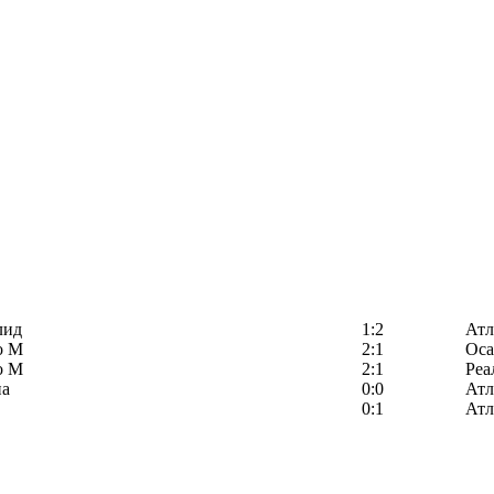
лид
1:2
Атл
о М
2:1
Оса
о М
2:1
Реа
на
0:0
Атл
0:1
Атл