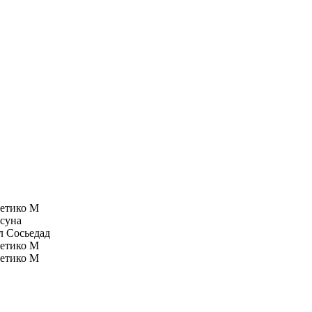
етико М
суна
л Сосьедад
етико М
етико М