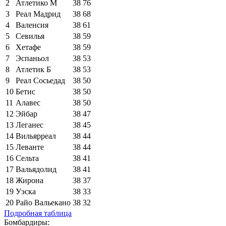
2
Атлетико М
38
76
3
Реал Мадрид
38
68
4
Валенсия
38
61
5
Севилья
38
59
6
Хетафе
38
59
7
Эспаньол
38
53
8
Атлетик Б
38
53
9
Реал Сосьедад
38
50
10
Бетис
38
50
11
Алавес
38
50
12
Эйбар
38
47
13
Леганес
38
45
14
Вильярреал
38
44
15
Леванте
38
44
16
Сельта
38
41
17
Вальядолид
38
41
18
Жирона
38
37
19
Уэска
38
33
20
Райо Вальекано
38
32
Подробная таблица
Бомбардиры: