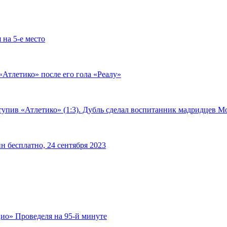
 на 5-е место
«Атлетико» после его гола «Реалу»
тупив «Атлетико» (1:3). Дубль сделал воспитанник мадридцев М
н бесплатно, 24 сентября 2023
ио» Проведеля на 95-й минуте