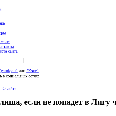
и
арь
еры
 сайте
онтакты
арта сайта
Хуанфран"
или
"Коке"
ь в социальных сетях:
О сайте
лиша, если не попадет в Лигу 