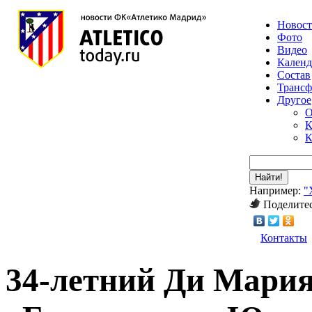
Новос
Фото
Видео
Календ
Состав
Транс
Другое
О
К
К
Найти!
Например:
"
Поделитес
Контакты
34-летний Ди Мария