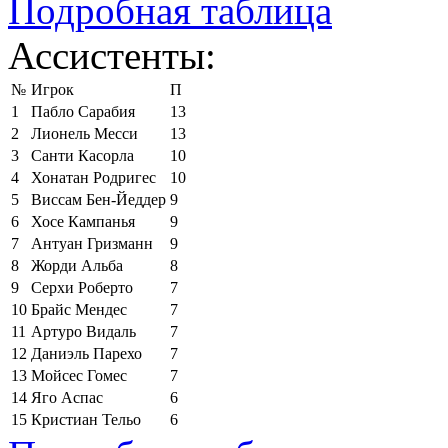
Подробная таблица
Ассистенты:
№
Игрок
П
1
Пабло Сарабия
13
2
Лионель Месси
13
3
Санти Касорла
10
4
Хонатан Родригес
10
5
Виссам Бен-Йеддер
9
6
Хосе Кампанья
9
7
Антуан Гризманн
9
8
Жорди Альба
8
9
Серхи Роберто
7
10
Брайс Мендес
7
11
Артуро Видаль
7
12
Даниэль Парехо
7
13
Мойсес Гомес
7
14
Яго Аспас
6
15
Кристиан Тельо
6