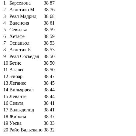
1
Барселона
38
87
2
Атлетико М
38
76
3
Реал Мадрид
38
68
4
Валенсия
38
61
5
Севилья
38
59
6
Хетафе
38
59
7
Эспаньол
38
53
8
Атлетик Б
38
53
9
Реал Сосьедад
38
50
10
Бетис
38
50
11
Алавес
38
50
12
Эйбар
38
47
13
Леганес
38
45
14
Вильярреал
38
44
15
Леванте
38
44
16
Сельта
38
41
17
Вальядолид
38
41
18
Жирона
38
37
19
Уэска
38
33
20
Райо Вальекано
38
32