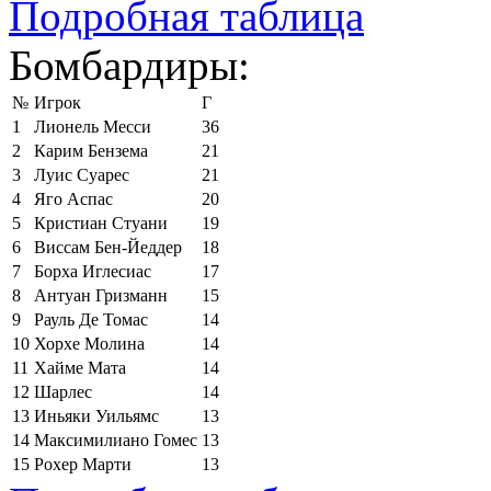
Подробная таблица
Бомбардиры:
№
Игрок
Г
1
Лионель Месси
36
2
Карим Бензема
21
3
Луис Суарес
21
4
Яго Аспас
20
5
Кристиан Стуани
19
6
Виссам Бен-Йеддер
18
7
Борха Иглесиас
17
8
Антуан Гризманн
15
9
Рауль Де Томас
14
10
Хорхе Молина
14
11
Хайме Мата
14
12
Шарлес
14
13
Иньяки Уильямс
13
14
Максимилиано Гомес
13
15
Рохер Марти
13