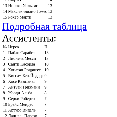
13
Иньяки Уильямс
13
14
Максимилиано Гомес
13
15
Рохер Марти
13
Подробная таблица
Ассистенты:
№
Игрок
П
1
Пабло Сарабия
13
2
Лионель Месси
13
3
Санти Касорла
10
4
Хонатан Родригес
10
5
Виссам Бен-Йеддер
9
6
Хосе Кампанья
9
7
Антуан Гризманн
9
8
Жорди Альба
8
9
Серхи Роберто
7
10
Брайс Мендес
7
11
Артуро Видаль
7
12
Даниэль Парехо
7