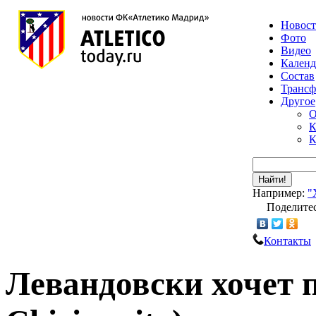
Новос
Фото
Видео
Календ
Состав
Транс
Другое
О
К
К
Найти!
Например:
"
Поделитес
Контакты
Левандовски хочет п