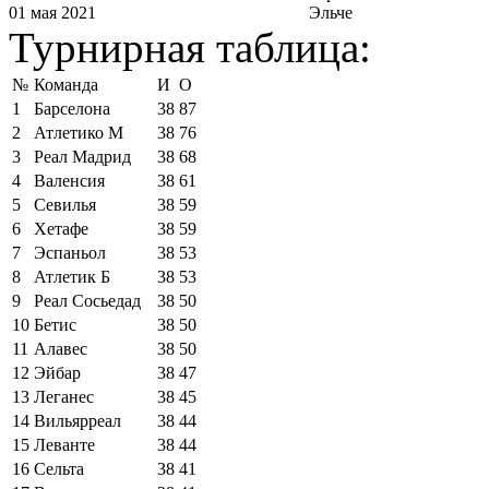
01 мая 2021
Эльче
Турнирная таблица:
№
Команда
И
О
1
Барселона
38
87
2
Атлетико М
38
76
3
Реал Мадрид
38
68
4
Валенсия
38
61
5
Севилья
38
59
6
Хетафе
38
59
7
Эспаньол
38
53
8
Атлетик Б
38
53
9
Реал Сосьедад
38
50
10
Бетис
38
50
11
Алавес
38
50
12
Эйбар
38
47
13
Леганес
38
45
14
Вильярреал
38
44
15
Леванте
38
44
16
Сельта
38
41