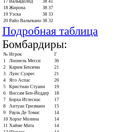
17
Вальядолид
38
41
18
Жирона
38
37
19
Уэска
38
33
20
Райо Вальекано
38
32
Подробная таблица
Бомбардиры:
№
Игрок
Г
1
Лионель Месси
36
2
Карим Бензема
21
3
Луис Суарес
21
4
Яго Аспас
20
5
Кристиан Стуани
19
6
Виссам Бен-Йеддер
18
7
Борха Иглесиас
17
8
Антуан Гризманн
15
9
Рауль Де Томас
14
10
Хорхе Молина
14
11
Хайме Мата
14
12
Шарлес
14