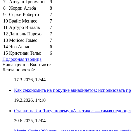
7
Антуан Гризманн
9
8
Жорди Альба
8
9
Серхи Роберто
7
10
Брайс Мендес
7
11
Артуро Видаль
7
12
Даниэль Парехо
7
13
Мойсес Гомес
7
14
Яго Аспас
6
15
Кристиан Тельо
6
Подробная таблица
Наша группа Вконтакте
Лента новостей:
17.3.2026, 12:44
Как сэкономить на покупке авиабилетов: использовать 
19.2.2026, 14:10
Ставки на Ла Лигу: почему «Атлетико» — самая недооце
20.6.2025, 12:04