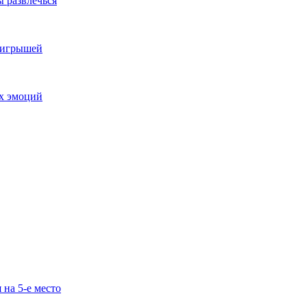
ы развлечься
выигрышей
ых эмоций
 на 5-е место