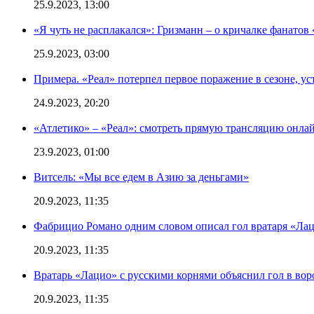
25.9.2023, 13:00
«Я чуть не расплакался»: Гризманн – о кричалке фанатов 
25.9.2023, 03:00
Примера. «Реал» потерпел первое поражение в сезоне, ус
24.9.2023, 20:20
«Атлетико» – «Реал»: смотреть прямую трансляцию онлай
23.9.2023, 01:00
Витсель: «Мы все едем в Азию за деньгами»
20.9.2023, 11:35
Фабрицио Романо одним словом описал гол вратаря «Лац
20.9.2023, 11:35
Вратарь «Лацио» с русскими корнями объяснил гол в вор
20.9.2023, 11:35