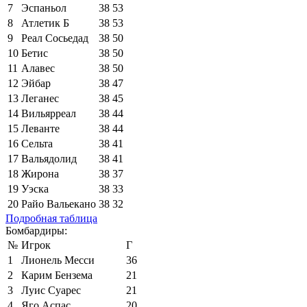
7
Эспаньол
38
53
8
Атлетик Б
38
53
9
Реал Сосьедад
38
50
10
Бетис
38
50
11
Алавес
38
50
12
Эйбар
38
47
13
Леганес
38
45
14
Вильярреал
38
44
15
Леванте
38
44
16
Сельта
38
41
17
Вальядолид
38
41
18
Жирона
38
37
19
Уэска
38
33
20
Райо Вальекано
38
32
Подробная таблица
Бомбардиры:
№
Игрок
Г
1
Лионель Месси
36
2
Карим Бензема
21
3
Луис Суарес
21
4
Яго Аспас
20