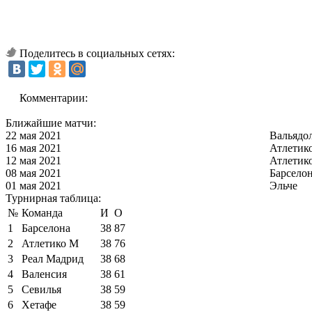
Поделитесь в социальных сетях:
Комментарии:
Ближайшие матчи:
22 мая 2021
Вальядо
16 мая 2021
Атлетик
12 мая 2021
Атлетик
08 мая 2021
Барсело
01 мая 2021
Эльче
Турнирная таблица:
№
Команда
И
О
1
Барселона
38
87
2
Атлетико М
38
76
3
Реал Мадрид
38
68
4
Валенсия
38
61
5
Севилья
38
59
6
Хетафе
38
59