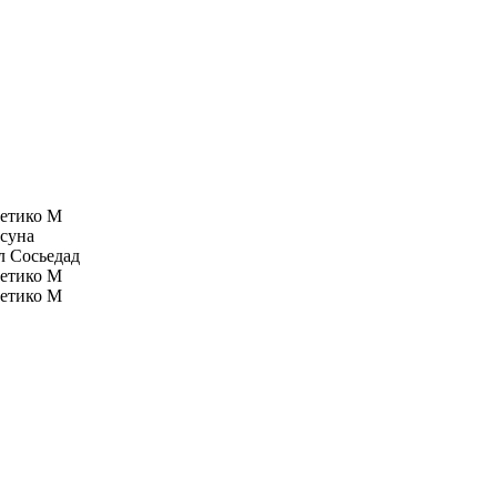
етико М
суна
л Сосьедад
етико М
етико М