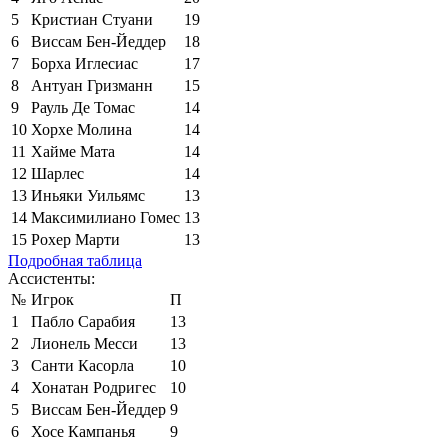
5
Кристиан Стуани
19
6
Виссам Бен-Йеддер
18
7
Борха Иглесиас
17
8
Антуан Гризманн
15
9
Рауль Де Томас
14
10
Хорхе Молина
14
11
Хайме Мата
14
12
Шарлес
14
13
Иньяки Уильямс
13
14
Максимилиано Гомес
13
15
Рохер Марти
13
Подробная таблица
Ассистенты:
№
Игрок
П
1
Пабло Сарабия
13
2
Лионель Месси
13
3
Санти Касорла
10
4
Хонатан Родригес
10
5
Виссам Бен-Йеддер
9
6
Хосе Кампанья
9