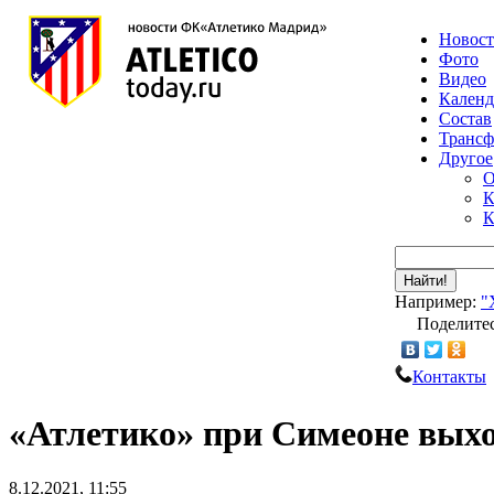
Новос
Фото
Видео
Календ
Состав
Транс
Другое
О
К
К
Найти!
Например:
"
Поделитес
Контакты
«Атлетико» при Симеоне выхо
8.12.2021, 11:55