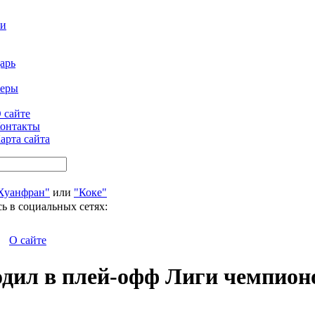
ти
арь
феры
 сайте
онтакты
арта сайта
Хуанфран"
или
"Коке"
ь в социальных сетях:
О сайте
дил в плей-офф Лиги чемпионов