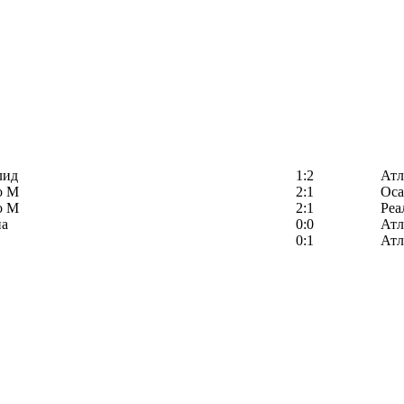
лид
1:2
Атл
о М
2:1
Оса
о М
2:1
Реа
на
0:0
Атл
0:1
Атл