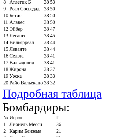
8
Атлетик Б
38
53
9
Реал Сосьедад
38
50
10
Бетис
38
50
11
Алавес
38
50
12
Эйбар
38
47
13
Леганес
38
45
14
Вильярреал
38
44
15
Леванте
38
44
16
Сельта
38
41
17
Вальядолид
38
41
18
Жирона
38
37
19
Уэска
38
33
20
Райо Вальекано
38
32
Подробная таблица
Бомбардиры:
№
Игрок
Г
1
Лионель Месси
36
2
Карим Бензема
21