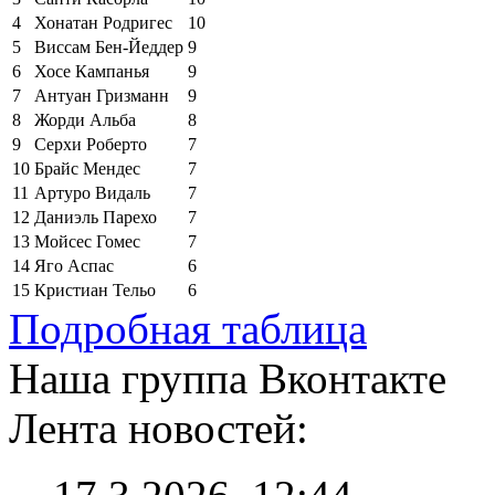
4
Хонатан Родригес
10
5
Виссам Бен-Йеддер
9
6
Хосе Кампанья
9
7
Антуан Гризманн
9
8
Жорди Альба
8
9
Серхи Роберто
7
10
Брайс Мендес
7
11
Артуро Видаль
7
12
Даниэль Парехо
7
13
Мойсес Гомес
7
14
Яго Аспас
6
15
Кристиан Тельо
6
Подробная таблица
Наша группа Вконтакте
Лента новостей: