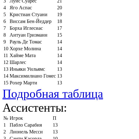
3
Луис Суарес
21
4
Яго Аспас
20
5
Кристиан Стуани
19
6
Виссам Бен-Йеддер
18
7
Борха Иглесиас
17
8
Антуан Гризманн
15
9
Рауль Де Томас
14
10
Хорхе Молина
14
11
Хайме Мата
14
12
Шарлес
14
13
Иньяки Уильямс
13
14
Максимилиано Гомес
13
15
Рохер Марти
13
Подробная таблица
Ассистенты:
№
Игрок
П
1
Пабло Сарабия
13
2
Лионель Месси
13
3
Санти Касорла
10