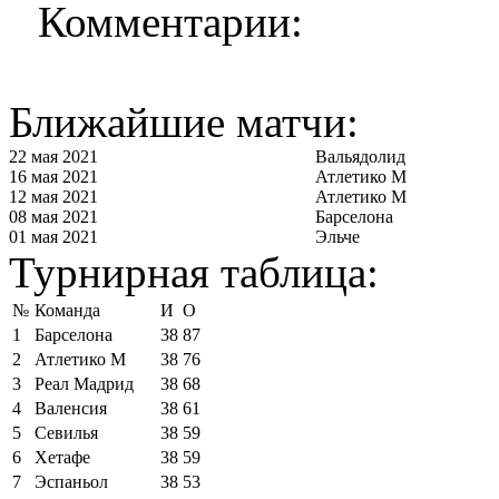
Комментарии:
Ближайшие матчи:
22 мая 2021
Вальядолид
16 мая 2021
Атлетико М
12 мая 2021
Атлетико М
08 мая 2021
Барселона
01 мая 2021
Эльче
Турнирная таблица:
№
Команда
И
О
1
Барселона
38
87
2
Атлетико М
38
76
3
Реал Мадрид
38
68
4
Валенсия
38
61
5
Севилья
38
59
6
Хетафе
38
59
7
Эспаньол
38
53