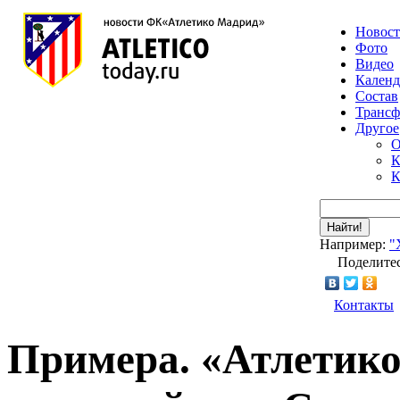
Новос
Фото
Видео
Календ
Состав
Транс
Другое
О
К
К
Найти!
Например:
"
Поделитес
Контакты
Примера. «Атлетико