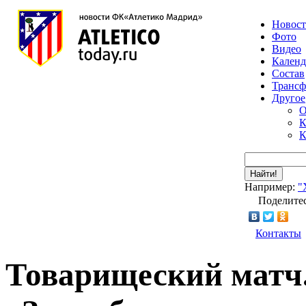
Новос
Фото
Видео
Календ
Состав
Транс
Другое
О
К
К
Найти!
Например:
"
Поделитес
Контакты
Товарищеский матч.