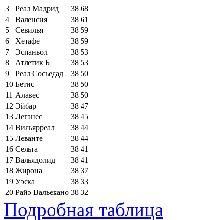
3
Реал Мадрид
38
68
4
Валенсия
38
61
5
Севилья
38
59
6
Хетафе
38
59
7
Эспаньол
38
53
8
Атлетик Б
38
53
9
Реал Сосьедад
38
50
10
Бетис
38
50
11
Алавес
38
50
12
Эйбар
38
47
13
Леганес
38
45
14
Вильярреал
38
44
15
Леванте
38
44
16
Сельта
38
41
17
Вальядолид
38
41
18
Жирона
38
37
19
Уэска
38
33
20
Райо Вальекано
38
32
Подробная таблица