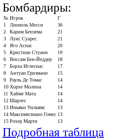
Бомбардиры:
№
Игрок
Г
1
Лионель Месси
36
2
Карим Бензема
21
3
Луис Суарес
21
4
Яго Аспас
20
5
Кристиан Стуани
19
6
Виссам Бен-Йеддер
18
7
Борха Иглесиас
17
8
Антуан Гризманн
15
9
Рауль Де Томас
14
10
Хорхе Молина
14
11
Хайме Мата
14
12
Шарлес
14
13
Иньяки Уильямс
13
14
Максимилиано Гомес
13
15
Рохер Марти
13
Подробная таблица