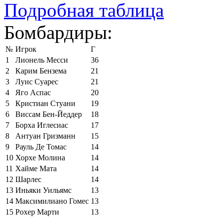
Подробная таблица
Бомбардиры:
№
Игрок
Г
1
Лионель Месси
36
2
Карим Бензема
21
3
Луис Суарес
21
4
Яго Аспас
20
5
Кристиан Стуани
19
6
Виссам Бен-Йеддер
18
7
Борха Иглесиас
17
8
Антуан Гризманн
15
9
Рауль Де Томас
14
10
Хорхе Молина
14
11
Хайме Мата
14
12
Шарлес
14
13
Иньяки Уильямс
13
14
Максимилиано Гомес
13
15
Рохер Марти
13