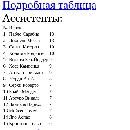
Подробная таблица
Ассистенты:
№
Игрок
П
1
Пабло Сарабия
13
2
Лионель Месси
13
3
Санти Касорла
10
4
Хонатан Родригес
10
5
Виссам Бен-Йеддер
9
6
Хосе Кампанья
9
7
Антуан Гризманн
9
8
Жорди Альба
8
9
Серхи Роберто
7
10
Брайс Мендес
7
11
Артуро Видаль
7
12
Даниэль Парехо
7
13
Мойсес Гомес
7
14
Яго Аспас
6
15
Кристиан Тельо
6