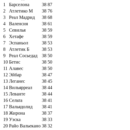
1
Барселона
38
87
2
Атлетико М
38
76
3
Реал Мадрид
38
68
4
Валенсия
38
61
5
Севилья
38
59
6
Хетафе
38
59
7
Эспаньол
38
53
8
Атлетик Б
38
53
9
Реал Сосьедад
38
50
10
Бетис
38
50
11
Алавес
38
50
12
Эйбар
38
47
13
Леганес
38
45
14
Вильярреал
38
44
15
Леванте
38
44
16
Сельта
38
41
17
Вальядолид
38
41
18
Жирона
38
37
19
Уэска
38
33
20
Райо Вальекано
38
32