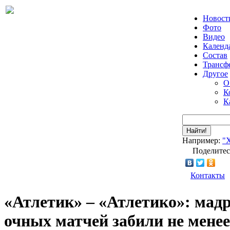
Новост
Фото
Видео
Календ
Состав
Трансф
Другое
О
К
К
Найти!
Например:
"
Поделитес
Контакты
«Атлетик» – «Атлетико»: мад
очных матчей забили не менее