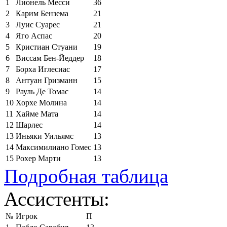
1
Лионель Месси
36
2
Карим Бензема
21
3
Луис Суарес
21
4
Яго Аспас
20
5
Кристиан Стуани
19
6
Виссам Бен-Йеддер
18
7
Борха Иглесиас
17
8
Антуан Гризманн
15
9
Рауль Де Томас
14
10
Хорхе Молина
14
11
Хайме Мата
14
12
Шарлес
14
13
Иньяки Уильямс
13
14
Максимилиано Гомес
13
15
Рохер Марти
13
Подробная таблица
Ассистенты:
№
Игрок
П