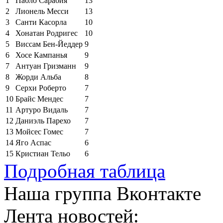
1
Пабло Сарабия
13
2
Лионель Месси
13
3
Санти Касорла
10
4
Хонатан Родригес
10
5
Виссам Бен-Йеддер
9
6
Хосе Кампанья
9
7
Антуан Гризманн
9
8
Жорди Альба
8
9
Серхи Роберто
7
10
Брайс Мендес
7
11
Артуро Видаль
7
12
Даниэль Парехо
7
13
Мойсес Гомес
7
14
Яго Аспас
6
15
Кристиан Тельо
6
Подробная таблица
Наша группа Вконтакте
Лента новостей: