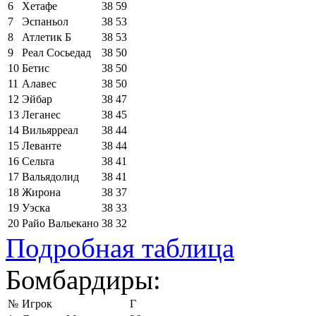
6
Хетафе
38
59
7
Эспаньол
38
53
8
Атлетик Б
38
53
9
Реал Сосьедад
38
50
10
Бетис
38
50
11
Алавес
38
50
12
Эйбар
38
47
13
Леганес
38
45
14
Вильярреал
38
44
15
Леванте
38
44
16
Сельта
38
41
17
Вальядолид
38
41
18
Жирона
38
37
19
Уэска
38
33
20
Райо Вальекано
38
32
Подробная таблица
Бомбардиры:
№
Игрок
Г