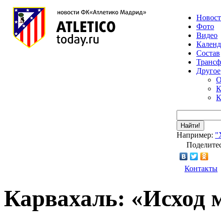
Новос
Фото
Видео
Календ
Состав
Транс
Другое
О
К
К
Найти!
Например:
"
Поделитес
Контакты
Карвахаль: «Исход 