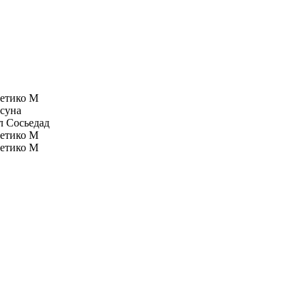
етико М
суна
л Сосьедад
етико М
етико М