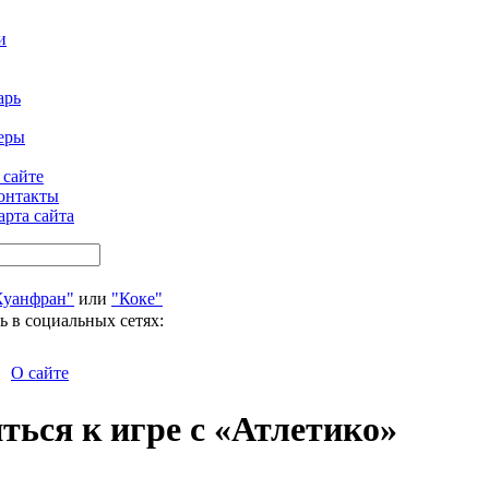
и
арь
еры
 сайте
онтакты
арта сайта
Хуанфран"
или
"Коке"
ь в социальных сетях:
О сайте
ться к игре с «Атлетико»