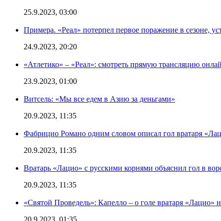
25.9.2023, 03:00
Примера. «Реал» потерпел первое поражение в сезоне, ус
24.9.2023, 20:20
«Атлетико» – «Реал»: смотреть прямую трансляцию онлай
23.9.2023, 01:00
Витсель: «Мы все едем в Азию за деньгами»
20.9.2023, 11:35
Фабрицио Романо одним словом описал гол вратаря «Лац
20.9.2023, 11:35
Вратарь «Лацио» с русскими корнями объяснил гол в вор
20.9.2023, 11:35
«Святой Проведель»: Капелло – о голе вратаря «Лацио» н
20.9.2023, 01:35