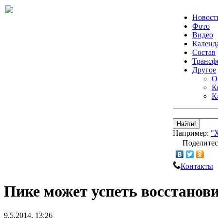
Новост
Фото
Видео
Календ
Состав
Трансф
Другое
О
К
К
Найти!
Например:
"
Поделитес
Контакты
Пике может успеть восстанови
9.5.2014, 13:26