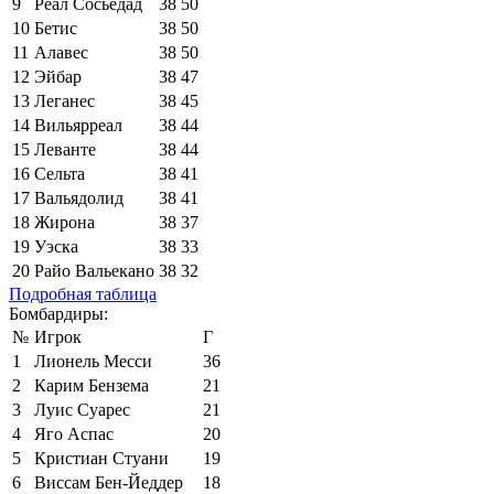
9
Реал Сосьедад
38
50
10
Бетис
38
50
11
Алавес
38
50
12
Эйбар
38
47
13
Леганес
38
45
14
Вильярреал
38
44
15
Леванте
38
44
16
Сельта
38
41
17
Вальядолид
38
41
18
Жирона
38
37
19
Уэска
38
33
20
Райо Вальекано
38
32
Подробная таблица
Бомбардиры:
№
Игрок
Г
1
Лионель Месси
36
2
Карим Бензема
21
3
Луис Суарес
21
4
Яго Аспас
20
5
Кристиан Стуани
19
6
Виссам Бен-Йеддер
18