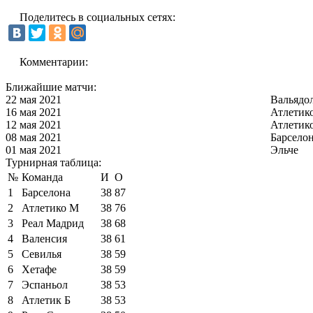
Поделитесь в социальных сетях:
Комментарии:
Ближайшие матчи:
22 мая 2021
Вальядо
16 мая 2021
Атлетик
12 мая 2021
Атлетик
08 мая 2021
Барсело
01 мая 2021
Эльче
Турнирная таблица:
№
Команда
И
О
1
Барселона
38
87
2
Атлетико М
38
76
3
Реал Мадрид
38
68
4
Валенсия
38
61
5
Севилья
38
59
6
Хетафе
38
59
7
Эспаньол
38
53
8
Атлетик Б
38
53