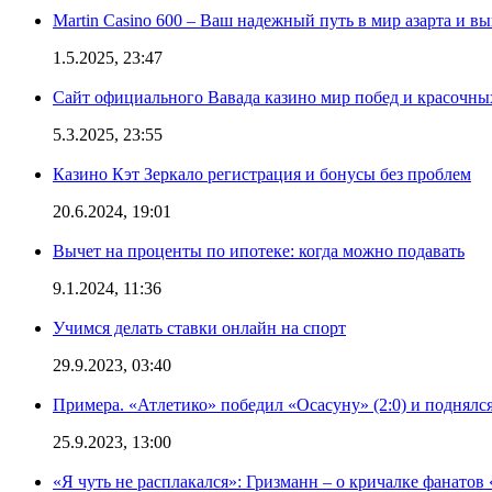
Martin Casino 600 – Ваш надежный путь в мир азарта и 
1.5.2025, 23:47
Сайт официального Вавада казино мир побед и красочн
5.3.2025, 23:55
Казино Кэт Зеркало регистрация и бонусы без проблем
20.6.2024, 19:01
Вычет на проценты по ипотеке: когда можно подавать
9.1.2024, 11:36
Учимся делать ставки онлайн на спорт
29.9.2023, 03:40
Примера. «Атлетико» победил «Осасуну» (2:0) и поднялся
25.9.2023, 13:00
«Я чуть не расплакался»: Гризманн – о кричалке фанатов 