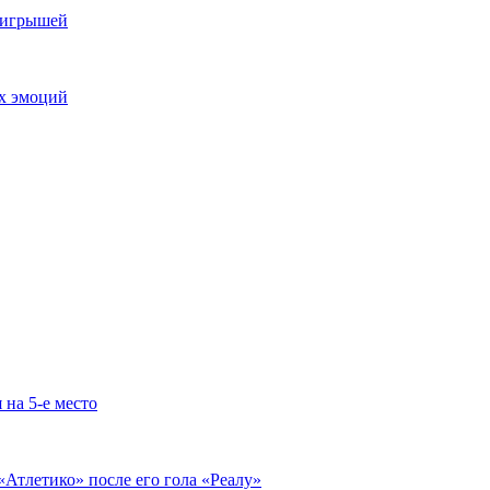
выигрышей
ых эмоций
 на 5-е место
«Атлетико» после его гола «Реалу»