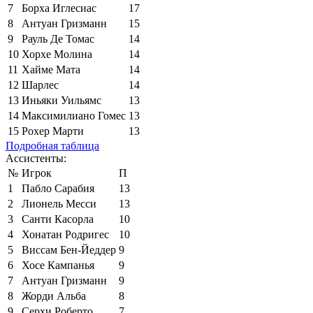
7
Борха Иглесиас
17
8
Антуан Гризманн
15
9
Рауль Де Томас
14
10
Хорхе Молина
14
11
Хайме Мата
14
12
Шарлес
14
13
Иньяки Уильямс
13
14
Максимилиано Гомес
13
15
Рохер Марти
13
Подробная таблица
Ассистенты:
№
Игрок
П
1
Пабло Сарабия
13
2
Лионель Месси
13
3
Санти Касорла
10
4
Хонатан Родригес
10
5
Виссам Бен-Йеддер
9
6
Хосе Кампанья
9
7
Антуан Гризманн
9
8
Жорди Альба
8
9
Серхи Роберто
7