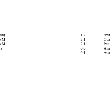
лид
1:2
Атл
о М
2:1
Оса
о М
2:1
Реа
на
0:0
Атл
0:1
Атл