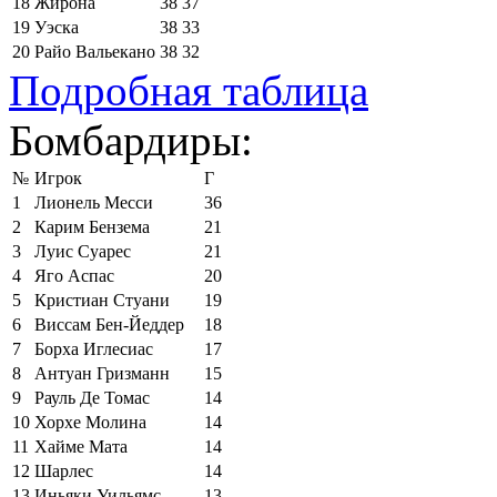
18
Жирона
38
37
19
Уэска
38
33
20
Райо Вальекано
38
32
Подробная таблица
Бомбардиры:
№
Игрок
Г
1
Лионель Месси
36
2
Карим Бензема
21
3
Луис Суарес
21
4
Яго Аспас
20
5
Кристиан Стуани
19
6
Виссам Бен-Йеддер
18
7
Борха Иглесиас
17
8
Антуан Гризманн
15
9
Рауль Де Томас
14
10
Хорхе Молина
14
11
Хайме Мата
14
12
Шарлес
14
13
Иньяки Уильямс
13