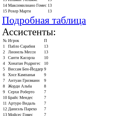
14
Максимилиано Гомес
13
15
Рохер Марти
13
Подробная таблица
Ассистенты:
№
Игрок
П
1
Пабло Сарабия
13
2
Лионель Месси
13
3
Санти Касорла
10
4
Хонатан Родригес
10
5
Виссам Бен-Йеддер
9
6
Хосе Кампанья
9
7
Антуан Гризманн
9
8
Жорди Альба
8
9
Серхи Роберто
7
10
Брайс Мендес
7
11
Артуро Видаль
7
12
Даниэль Парехо
7
13
Мойсес Гомес
7