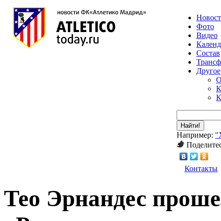
Новос
Фото
Видео
Календ
Состав
Транс
Другое
О
К
К
Найти!
Например:
"
Поделитес
Контакты
Тео Эрнандес проше