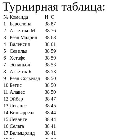
Турнирная таблица:
№
Команда
И
О
1
Барселона
38
87
2
Атлетико М
38
76
3
Реал Мадрид
38
68
4
Валенсия
38
61
5
Севилья
38
59
6
Хетафе
38
59
7
Эспаньол
38
53
8
Атлетик Б
38
53
9
Реал Сосьедад
38
50
10
Бетис
38
50
11
Алавес
38
50
12
Эйбар
38
47
13
Леганес
38
45
14
Вильярреал
38
44
15
Леванте
38
44
16
Сельта
38
41
17
Вальядолид
38
41