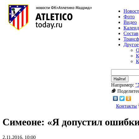
Новос
Фото
Видео
Календ
Состав
Транс
Другое
О
К
К
Найти!
Например:
"
Поделитес
Контакты
Симеоне: «Я допустил ошибки
2.11.2016, 10:00