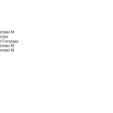
етико М
суна
л Сосьедад
етико М
етико М