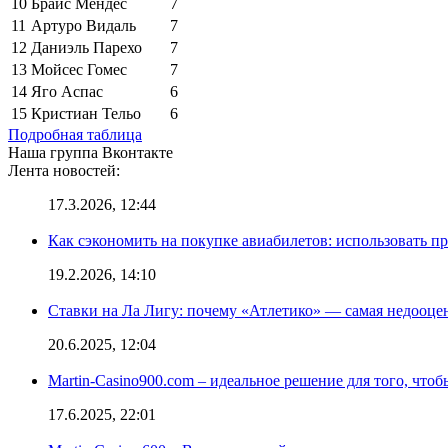
10
Брайс Мендес
7
11
Артуро Видаль
7
12
Даниэль Парехо
7
13
Мойсес Гомес
7
14
Яго Аспас
6
15
Кристиан Тельо
6
Подробная таблица
Наша группа Вконтакте
Лента новостей:
17.3.2026, 12:44
Как сэкономить на покупке авиабилетов: использовать 
19.2.2026, 14:10
Ставки на Ла Лигу: почему «Атлетико» — самая недооце
20.6.2025, 12:04
Martin-Casino900.com – идеальное решение для того, чтоб
17.6.2025, 22:01