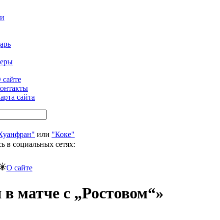
ти
арь
феры
 сайте
онтакты
арта сайта
Хуанфран"
или
"Коке"
ь в социальных сетях:
О сайте
 в матче с „Ростовом“»