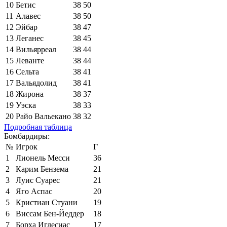
10
Бетис
38
50
11
Алавес
38
50
12
Эйбар
38
47
13
Леганес
38
45
14
Вильярреал
38
44
15
Леванте
38
44
16
Сельта
38
41
17
Вальядолид
38
41
18
Жирона
38
37
19
Уэска
38
33
20
Райо Вальекано
38
32
Подробная таблица
Бомбардиры:
№
Игрок
Г
1
Лионель Месси
36
2
Карим Бензема
21
3
Луис Суарес
21
4
Яго Аспас
20
5
Кристиан Стуани
19
6
Виссам Бен-Йеддер
18
7
Борха Иглесиас
17