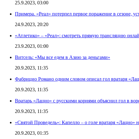
25.9.2023, 03:00
Примера. «Реал» потерпел первое поражение в сезоне, ус
24.9.2023, 20:20
«Атлетико» – «Реал»: смотреть прямую трансляцию онлай
23.9.2023, 01:00
Витсель: «Мы все едем в Азию за деньгами»
20.9.2023, 11:35
Фабрицио Романо одним словом описал гол вратаря «Лац
20.9.2023, 11:35
Вратарь «Лацио» с русскими корнями объяснил гол в вор
20.9.2023, 11:35
«Святой Проведель»: Капелло – о голе вратаря «Лацио» н
20.9.2023, 01:35