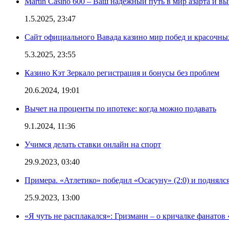
Martin Casino 600 – Ваш надежный путь в мир азарта и 
1.5.2025, 23:47
Сайт официального Вавада казино мир побед и красочн
5.3.2025, 23:55
Казино Кэт Зеркало регистрация и бонусы без проблем
20.6.2024, 19:01
Вычет на проценты по ипотеке: когда можно подавать
9.1.2024, 11:36
Учимся делать ставки онлайн на спорт
29.9.2023, 03:40
Примера. «Атлетико» победил «Осасуну» (2:0) и поднялся
25.9.2023, 13:00
«Я чуть не расплакался»: Гризманн – о кричалке фанатов 