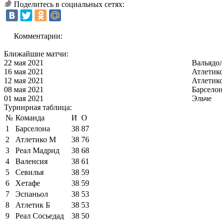
Поделитесь в социальных сетях:
Комментарии:
Ближайшие матчи:
22 мая 2021
Вальядо
16 мая 2021
Атлетик
12 мая 2021
Атлетик
08 мая 2021
Барсело
01 мая 2021
Эльче
Турнирная таблица:
№
Команда
И
О
1
Барселона
38
87
2
Атлетико М
38
76
3
Реал Мадрид
38
68
4
Валенсия
38
61
5
Севилья
38
59
6
Хетафе
38
59
7
Эспаньол
38
53
8
Атлетик Б
38
53
9
Реал Сосьедад
38
50