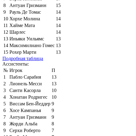
8
Антуан Гризманн
15
9
Рауль Де Томас
14
10
Хорхе Молина
14
11
Хайме Мата
14
12
Шарлес
14
13
Иньяки Уильямс
13
14
Максимилиано Гомес
13
15
Рохер Марти
13
Подробная таблица
Ассистенты:
№
Игрок
П
1
Пабло Сарабия
13
2
Лионель Месси
13
3
Санти Касорла
10
4
Хонатан Родригес
10
5
Виссам Бен-Йеддер
9
6
Хосе Кампанья
9
7
Антуан Гризманн
9
8
Жорди Альба
8
9
Серхи Роберто
7