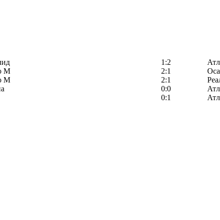
лид
1:2
Атл
о М
2:1
Оса
о М
2:1
Реа
на
0:0
Атл
0:1
Атл