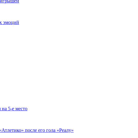
выигрышей
ых эмоций
 на 5-е место
«Атлетико» после его гола «Реалу»