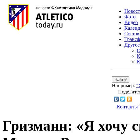
Новос
Фото
Видео
Календ
Состав
Транс
Другое
О
К
К
Найти!
Например:
"
Поделитес
Контакты
Гризманн: «Я хочу с