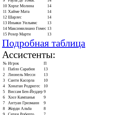
9
Рауль Де Томас
14
10
Хорхе Молина
14
11
Хайме Мата
14
12
Шарлес
14
13
Иньяки Уильямс
13
14
Максимилиано Гомес
13
15
Рохер Марти
13
Подробная таблица
Ассистенты:
№
Игрок
П
1
Пабло Сарабия
13
2
Лионель Месси
13
3
Санти Касорла
10
4
Хонатан Родригес
10
5
Виссам Бен-Йеддер
9
6
Хосе Кампанья
9
7
Антуан Гризманн
9
8
Жорди Альба
8
9
Серхи Роберто
7