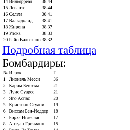
14
Вильярреал
38
44
15
Леванте
38
44
16
Сельта
38
41
17
Вальядолид
38
41
18
Жирона
38
37
19
Уэска
38
33
20
Райо Вальекано
38
32
Подробная таблица
Бомбардиры:
№
Игрок
Г
1
Лионель Месси
36
2
Карим Бензема
21
3
Луис Суарес
21
4
Яго Аспас
20
5
Кристиан Стуани
19
6
Виссам Бен-Йеддер
18
7
Борха Иглесиас
17
8
Антуан Гризманн
15