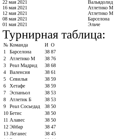
22 мая 2021
Вальядолид
16 мая 2021
Атлетико М
12 мая 2021
Атлетико М
08 мая 2021
Барселона
01 мая 2021
Эльче
Турнирная таблица:
№
Команда
И
О
1
Барселона
38
87
2
Атлетико М
38
76
3
Реал Мадрид
38
68
4
Валенсия
38
61
5
Севилья
38
59
6
Хетафе
38
59
7
Эспаньол
38
53
8
Атлетик Б
38
53
9
Реал Сосьедад
38
50
10
Бетис
38
50
11
Алавес
38
50
12
Эйбар
38
47
13
Леганес
38
45