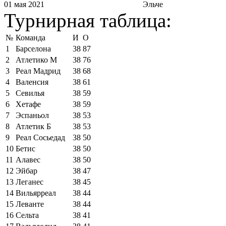
01 мая 2021
Эльче
Турнирная таблица:
№
Команда
И
О
1
Барселона
38
87
2
Атлетико М
38
76
3
Реал Мадрид
38
68
4
Валенсия
38
61
5
Севилья
38
59
6
Хетафе
38
59
7
Эспаньол
38
53
8
Атлетик Б
38
53
9
Реал Сосьедад
38
50
10
Бетис
38
50
11
Алавес
38
50
12
Эйбар
38
47
13
Леганес
38
45
14
Вильярреал
38
44
15
Леванте
38
44
16
Сельта
38
41