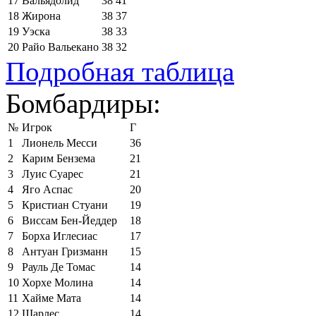
17
Вальядолид
38
41
18
Жирона
38
37
19
Уэска
38
33
20
Райо Вальекано
38
32
Подробная таблица
Бомбардиры:
№
Игрок
Г
1
Лионель Месси
36
2
Карим Бензема
21
3
Луис Суарес
21
4
Яго Аспас
20
5
Кристиан Стуани
19
6
Виссам Бен-Йеддер
18
7
Борха Иглесиас
17
8
Антуан Гризманн
15
9
Рауль Де Томас
14
10
Хорхе Молина
14
11
Хайме Мата
14
12
Шарлес
14