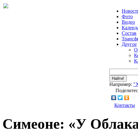
Новост
Фото
Видео
Календ
Состав
Трансф
Другое
О
К
К
Найти!
Например:
"
Поделитес
Контакты
Симеоне: «У Облака