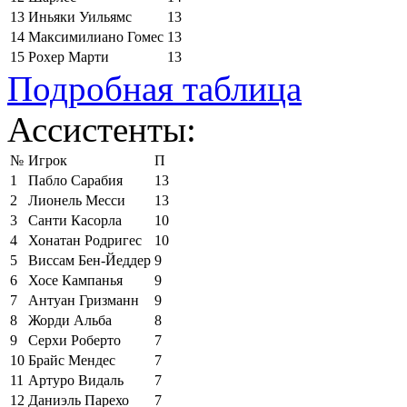
13
Иньяки Уильямс
13
14
Максимилиано Гомес
13
15
Рохер Марти
13
Подробная таблица
Ассистенты:
№
Игрок
П
1
Пабло Сарабия
13
2
Лионель Месси
13
3
Санти Касорла
10
4
Хонатан Родригес
10
5
Виссам Бен-Йеддер
9
6
Хосе Кампанья
9
7
Антуан Гризманн
9
8
Жорди Альба
8
9
Серхи Роберто
7
10
Брайс Мендес
7
11
Артуро Видаль
7
12
Даниэль Парехо
7