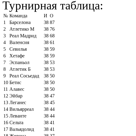
Турнирная таблица:
№
Команда
И
О
1
Барселона
38
87
2
Атлетико М
38
76
3
Реал Мадрид
38
68
4
Валенсия
38
61
5
Севилья
38
59
6
Хетафе
38
59
7
Эспаньол
38
53
8
Атлетик Б
38
53
9
Реал Сосьедад
38
50
10
Бетис
38
50
11
Алавес
38
50
12
Эйбар
38
47
13
Леганес
38
45
14
Вильярреал
38
44
15
Леванте
38
44
16
Сельта
38
41
17
Вальядолид
38
41
18
Жирона
38
37