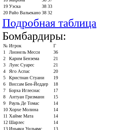
19
Уэска
38
33
20
Райо Вальекано
38
32
Подробная таблица
Бомбардиры:
№
Игрок
Г
1
Лионель Месси
36
2
Карим Бензема
21
3
Луис Суарес
21
4
Яго Аспас
20
5
Кристиан Стуани
19
6
Виссам Бен-Йеддер
18
7
Борха Иглесиас
17
8
Антуан Гризманн
15
9
Рауль Де Томас
14
10
Хорхе Молина
14
11
Хайме Мата
14
12
Шарлес
14
13
Иньяки Уильямс
13