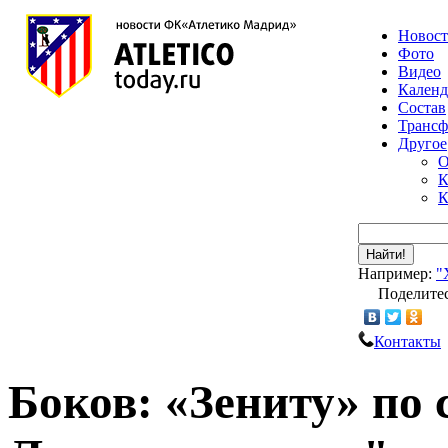
Новос
Фото
Видео
Календ
Состав
Транс
Другое
О
К
К
Найти!
Например:
"
Поделитес
Контакты
Боков: «Зениту» по