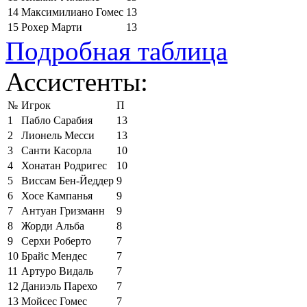
14
Максимилиано Гомес
13
15
Рохер Марти
13
Подробная таблица
Ассистенты:
№
Игрок
П
1
Пабло Сарабия
13
2
Лионель Месси
13
3
Санти Касорла
10
4
Хонатан Родригес
10
5
Виссам Бен-Йеддер
9
6
Хосе Кампанья
9
7
Антуан Гризманн
9
8
Жорди Альба
8
9
Серхи Роберто
7
10
Брайс Мендес
7
11
Артуро Видаль
7
12
Даниэль Парехо
7
13
Мойсес Гомес
7