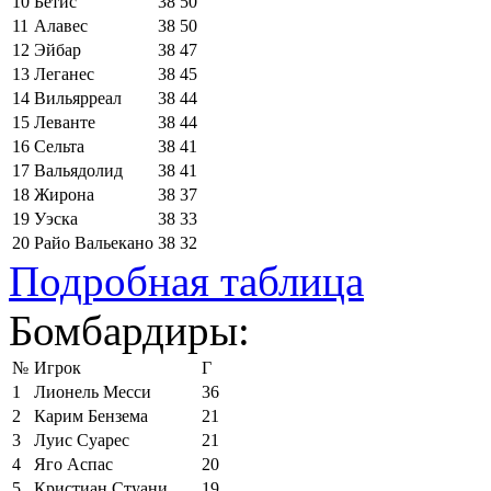
10
Бетис
38
50
11
Алавес
38
50
12
Эйбар
38
47
13
Леганес
38
45
14
Вильярреал
38
44
15
Леванте
38
44
16
Сельта
38
41
17
Вальядолид
38
41
18
Жирона
38
37
19
Уэска
38
33
20
Райо Вальекано
38
32
Подробная таблица
Бомбардиры:
№
Игрок
Г
1
Лионель Месси
36
2
Карим Бензема
21
3
Луис Суарес
21
4
Яго Аспас
20
5
Кристиан Стуани
19