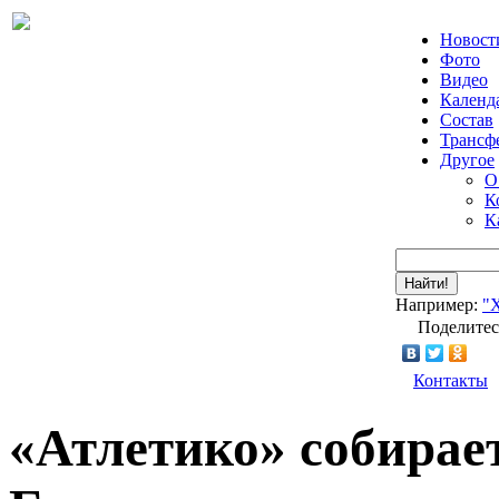
Новост
Фото
Видео
Календ
Состав
Трансф
Другое
О
К
К
Найти!
Например:
"
Поделитес
Контакты
«Атлетико» собирает