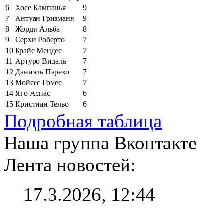
6
Хосе Кампанья
9
7
Антуан Гризманн
9
8
Жорди Альба
8
9
Серхи Роберто
7
10
Брайс Мендес
7
11
Артуро Видаль
7
12
Даниэль Парехо
7
13
Мойсес Гомес
7
14
Яго Аспас
6
15
Кристиан Тельо
6
Подробная таблица
Наша группа Вконтакте
Лента новостей:
17.3.2026, 12:44