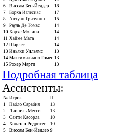
6
Виссам Бен-Йеддер
18
7
Борха Иглесиас
17
8
Антуан Гризманн
15
9
Рауль Де Томас
14
10
Хорхе Молина
14
11
Хайме Мата
14
12
Шарлес
14
13
Иньяки Уильямс
13
14
Максимилиано Гомес
13
15
Рохер Марти
13
Подробная таблица
Ассистенты:
№
Игрок
П
1
Пабло Сарабия
13
2
Лионель Месси
13
3
Санти Касорла
10
4
Хонатан Родригес
10
5
Виссам Бен-Йеддер
9