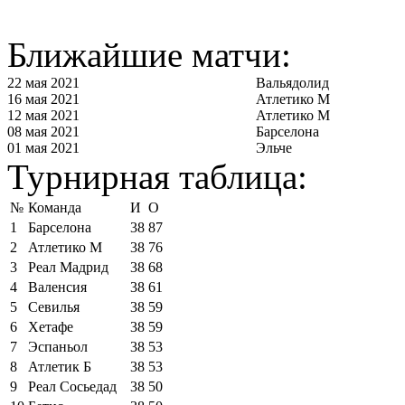
Ближайшие матчи:
22 мая 2021
Вальядолид
16 мая 2021
Атлетико М
12 мая 2021
Атлетико М
08 мая 2021
Барселона
01 мая 2021
Эльче
Турнирная таблица:
№
Команда
И
О
1
Барселона
38
87
2
Атлетико М
38
76
3
Реал Мадрид
38
68
4
Валенсия
38
61
5
Севилья
38
59
6
Хетафе
38
59
7
Эспаньол
38
53
8
Атлетик Б
38
53
9
Реал Сосьедад
38
50