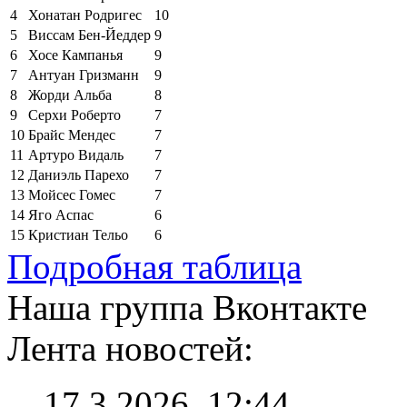
4
Хонатан Родригес
10
5
Виссам Бен-Йеддер
9
6
Хосе Кампанья
9
7
Антуан Гризманн
9
8
Жорди Альба
8
9
Серхи Роберто
7
10
Брайс Мендес
7
11
Артуро Видаль
7
12
Даниэль Парехо
7
13
Мойсес Гомес
7
14
Яго Аспас
6
15
Кристиан Тельо
6
Подробная таблица
Наша группа Вконтакте
Лента новостей:
17.3.2026, 12:44