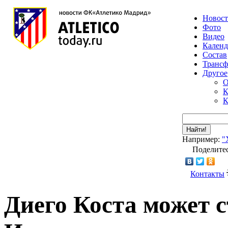
Новос
Фото
Видео
Календ
Состав
Транс
Другое
О
К
К
Найти!
Например:
"
Поделитес
Контакты
Диего Коста может 