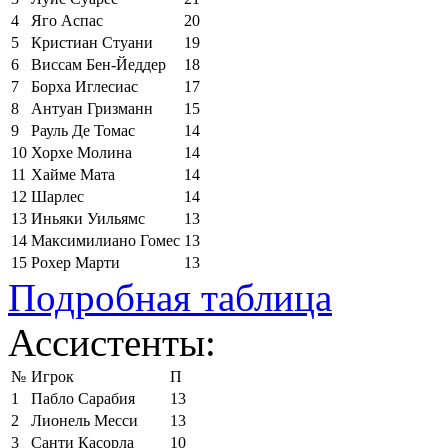
4
Яго Аспас
20
5
Кристиан Стуани
19
6
Виссам Бен-Йеддер
18
7
Борха Иглесиас
17
8
Антуан Гризманн
15
9
Рауль Де Томас
14
10
Хорхе Молина
14
11
Хайме Мата
14
12
Шарлес
14
13
Иньяки Уильямс
13
14
Максимилиано Гомес
13
15
Рохер Марти
13
Подробная таблица
Ассистенты:
№
Игрок
П
1
Пабло Сарабия
13
2
Лионель Месси
13
3
Санти Касорла
10