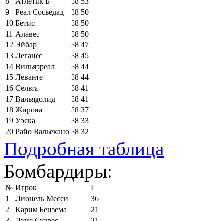
8
Атлетик Б
38
53
9
Реал Сосьедад
38
50
10
Бетис
38
50
11
Алавес
38
50
12
Эйбар
38
47
13
Леганес
38
45
14
Вильярреал
38
44
15
Леванте
38
44
16
Сельта
38
41
17
Вальядолид
38
41
18
Жирона
38
37
19
Уэска
38
33
20
Райо Вальекано
38
32
Подробная таблица
Бомбардиры:
№
Игрок
Г
1
Лионель Месси
36
2
Карим Бензема
21
3
Луис Суарес
21