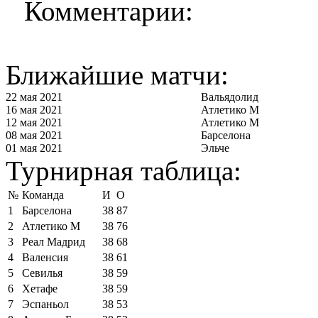
Комментарии:
Ближайшие матчи:
22 мая 2021
Вальядолид
16 мая 2021
Атлетико М
12 мая 2021
Атлетико М
08 мая 2021
Барселона
01 мая 2021
Эльче
Турнирная таблица:
№
Команда
И
О
1
Барселона
38
87
2
Атлетико М
38
76
3
Реал Мадрид
38
68
4
Валенсия
38
61
5
Севилья
38
59
6
Хетафе
38
59
7
Эспаньол
38
53