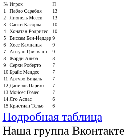
№
Игрок
П
1
Пабло Сарабия
13
2
Лионель Месси
13
3
Санти Касорла
10
4
Хонатан Родригес
10
5
Виссам Бен-Йеддер
9
6
Хосе Кампанья
9
7
Антуан Гризманн
9
8
Жорди Альба
8
9
Серхи Роберто
7
10
Брайс Мендес
7
11
Артуро Видаль
7
12
Даниэль Парехо
7
13
Мойсес Гомес
7
14
Яго Аспас
6
15
Кристиан Тельо
6
Подробная таблица
Наша группа Вконтакте