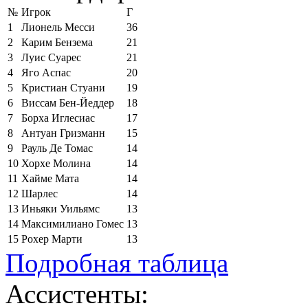
№
Игрок
Г
1
Лионель Месси
36
2
Карим Бензема
21
3
Луис Суарес
21
4
Яго Аспас
20
5
Кристиан Стуани
19
6
Виссам Бен-Йеддер
18
7
Борха Иглесиас
17
8
Антуан Гризманн
15
9
Рауль Де Томас
14
10
Хорхе Молина
14
11
Хайме Мата
14
12
Шарлес
14
13
Иньяки Уильямс
13
14
Максимилиано Гомес
13
15
Рохер Марти
13
Подробная таблица
Ассистенты: