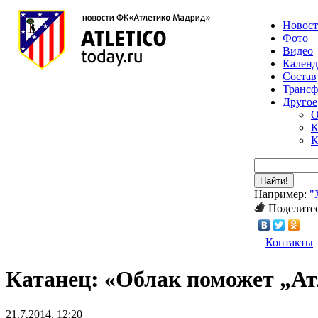
Новос
Фото
Видео
Календ
Состав
Транс
Другое
О
К
К
Найти!
Например:
"
Поделитес
Контакты
Катанец: «Облак поможет „Ат
21.7.2014, 12:20