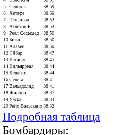
5
Севилья
38
59
6
Хетафе
38
59
7
Эспаньол
38
53
8
Атлетик Б
38
53
9
Реал Сосьедад
38
50
10
Бетис
38
50
11
Алавес
38
50
12
Эйбар
38
47
13
Леганес
38
45
14
Вильярреал
38
44
15
Леванте
38
44
16
Сельта
38
41
17
Вальядолид
38
41
18
Жирона
38
37
19
Уэска
38
33
20
Райо Вальекано
38
32
Подробная таблица
Бомбардиры: