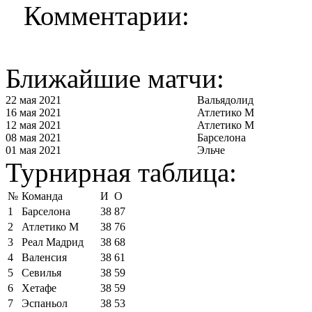
Комментарии:
Ближайшие матчи:
22 мая 2021
Вальядолид
16 мая 2021
Атлетико М
12 мая 2021
Атлетико М
08 мая 2021
Барселона
01 мая 2021
Эльче
Турнирная таблица:
№
Команда
И
О
1
Барселона
38
87
2
Атлетико М
38
76
3
Реал Мадрид
38
68
4
Валенсия
38
61
5
Севилья
38
59
6
Хетафе
38
59
7
Эспаньол
38
53