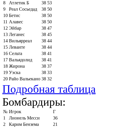
8
Атлетик Б
38
53
9
Реал Сосьедад
38
50
10
Бетис
38
50
11
Алавес
38
50
12
Эйбар
38
47
13
Леганес
38
45
14
Вильярреал
38
44
15
Леванте
38
44
16
Сельта
38
41
17
Вальядолид
38
41
18
Жирона
38
37
19
Уэска
38
33
20
Райо Вальекано
38
32
Подробная таблица
Бомбардиры:
№
Игрок
Г
1
Лионель Месси
36
2
Карим Бензема
21