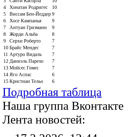
3
Санти Касорла
10
4
Хонатан Родригес
10
5
Виссам Бен-Йеддер
9
6
Хосе Кампанья
9
7
Антуан Гризманн
9
8
Жорди Альба
8
9
Серхи Роберто
7
10
Брайс Мендес
7
11
Артуро Видаль
7
12
Даниэль Парехо
7
13
Мойсес Гомес
7
14
Яго Аспас
6
15
Кристиан Тельо
6
Подробная таблица
Наша группа Вконтакте
Лента новостей: