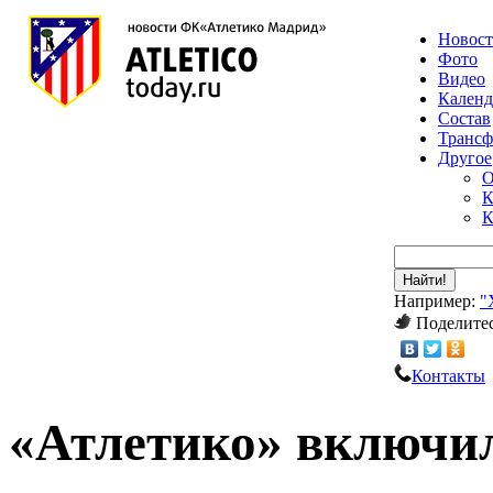
Новос
Фото
Видео
Календ
Состав
Транс
Другое
О
К
К
Найти!
Например:
"
Поделитес
Контакты
«Атлетико» включил