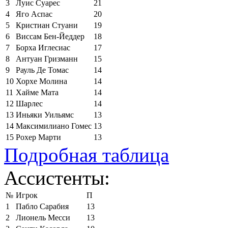
3
Луис Суарес
21
4
Яго Аспас
20
5
Кристиан Стуани
19
6
Виссам Бен-Йеддер
18
7
Борха Иглесиас
17
8
Антуан Гризманн
15
9
Рауль Де Томас
14
10
Хорхе Молина
14
11
Хайме Мата
14
12
Шарлес
14
13
Иньяки Уильямс
13
14
Максимилиано Гомес
13
15
Рохер Марти
13
Подробная таблица
Ассистенты:
№
Игрок
П
1
Пабло Сарабия
13
2
Лионель Месси
13