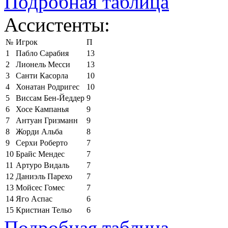
Подробная таблица
Ассистенты:
№
Игрок
П
1
Пабло Сарабия
13
2
Лионель Месси
13
3
Санти Касорла
10
4
Хонатан Родригес
10
5
Виссам Бен-Йеддер
9
6
Хосе Кампанья
9
7
Антуан Гризманн
9
8
Жорди Альба
8
9
Серхи Роберто
7
10
Брайс Мендес
7
11
Артуро Видаль
7
12
Даниэль Парехо
7
13
Мойсес Гомес
7
14
Яго Аспас
6
15
Кристиан Тельо
6
Подробная таблица