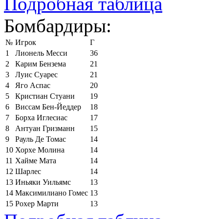
Подробная таблица
Бомбардиры:
№
Игрок
Г
1
Лионель Месси
36
2
Карим Бензема
21
3
Луис Суарес
21
4
Яго Аспас
20
5
Кристиан Стуани
19
6
Виссам Бен-Йеддер
18
7
Борха Иглесиас
17
8
Антуан Гризманн
15
9
Рауль Де Томас
14
10
Хорхе Молина
14
11
Хайме Мата
14
12
Шарлес
14
13
Иньяки Уильямс
13
14
Максимилиано Гомес
13
15
Рохер Марти
13