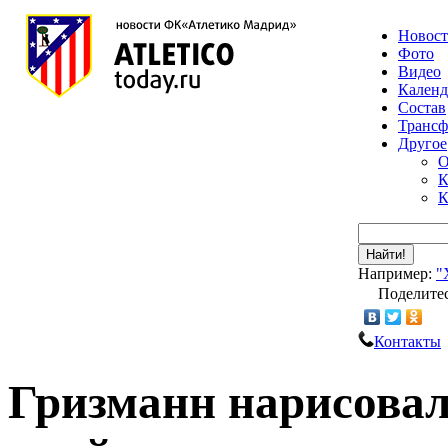
Новос
Фото
Видео
Календ
Состав
Транс
Другое
О
К
К
Найти!
Например:
"
Поделитес
Контакты
Гризманн нарисовал