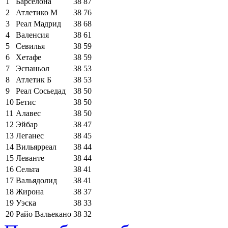
1
Барселона
38
87
2
Атлетико М
38
76
3
Реал Мадрид
38
68
4
Валенсия
38
61
5
Севилья
38
59
6
Хетафе
38
59
7
Эспаньол
38
53
8
Атлетик Б
38
53
9
Реал Сосьедад
38
50
10
Бетис
38
50
11
Алавес
38
50
12
Эйбар
38
47
13
Леганес
38
45
14
Вильярреал
38
44
15
Леванте
38
44
16
Сельта
38
41
17
Вальядолид
38
41
18
Жирона
38
37
19
Уэска
38
33
20
Райо Вальекано
38
32