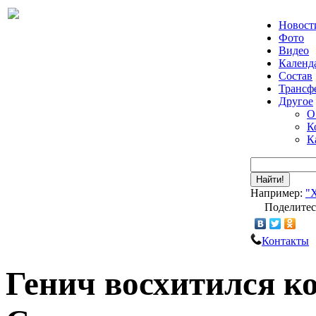
Новост
Фото
Видео
Календ
Состав
Трансф
Другое
О
К
К
Найти!
Например:
"
Поделитес
Контакты
Генич восхитился к