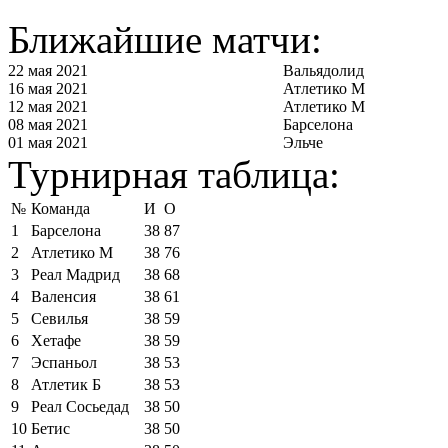
Ближайшие матчи:
22 мая 2021
Вальядолид
16 мая 2021
Атлетико М
12 мая 2021
Атлетико М
08 мая 2021
Барселона
01 мая 2021
Эльче
Турнирная таблица:
№
Команда
И
О
1
Барселона
38
87
2
Атлетико М
38
76
3
Реал Мадрид
38
68
4
Валенсия
38
61
5
Севилья
38
59
6
Хетафе
38
59
7
Эспаньол
38
53
8
Атлетик Б
38
53
9
Реал Сосьедад
38
50
10
Бетис
38
50