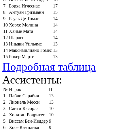
7
Борха Иглесиас
17
8
Антуан Гризманн
15
9
Рауль Де Томас
14
10
Хорхе Молина
14
11
Хайме Мата
14
12
Шарлес
14
13
Иньяки Уильямс
13
14
Максимилиано Гомес
13
15
Рохер Марти
13
Подробная таблица
Ассистенты:
№
Игрок
П
1
Пабло Сарабия
13
2
Лионель Месси
13
3
Санти Касорла
10
4
Хонатан Родригес
10
5
Виссам Бен-Йеддер
9
6
Хосе Кампанья
9