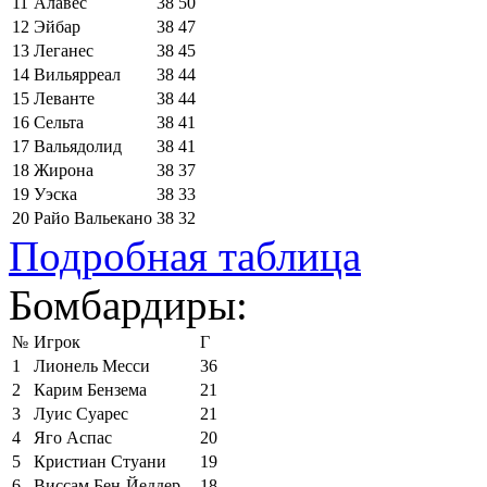
11
Алавес
38
50
12
Эйбар
38
47
13
Леганес
38
45
14
Вильярреал
38
44
15
Леванте
38
44
16
Сельта
38
41
17
Вальядолид
38
41
18
Жирона
38
37
19
Уэска
38
33
20
Райо Вальекано
38
32
Подробная таблица
Бомбардиры:
№
Игрок
Г
1
Лионель Месси
36
2
Карим Бензема
21
3
Луис Суарес
21
4
Яго Аспас
20
5
Кристиан Стуани
19
6
Виссам Бен-Йеддер
18