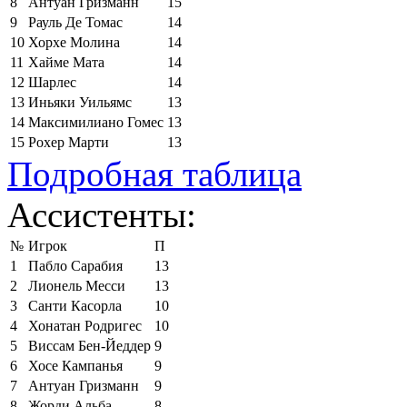
8
Антуан Гризманн
15
9
Рауль Де Томас
14
10
Хорхе Молина
14
11
Хайме Мата
14
12
Шарлес
14
13
Иньяки Уильямс
13
14
Максимилиано Гомес
13
15
Рохер Марти
13
Подробная таблица
Ассистенты:
№
Игрок
П
1
Пабло Сарабия
13
2
Лионель Месси
13
3
Санти Касорла
10
4
Хонатан Родригес
10
5
Виссам Бен-Йеддер
9
6
Хосе Кампанья
9
7
Антуан Гризманн
9
8
Жорди Альба
8