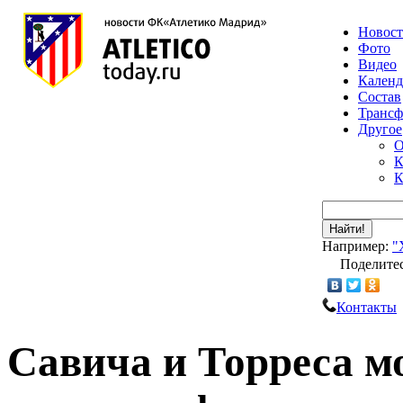
Новос
Фото
Видео
Календ
Состав
Транс
Другое
О
К
К
Найти!
Например:
"
Поделитес
Контакты
Савича и Торреса м