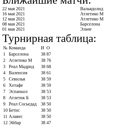
22 мая 2021
Вальядолид
16 мая 2021
Атлетико М
12 мая 2021
Атлетико М
08 мая 2021
Барселона
01 мая 2021
Эльче
Турнирная таблица:
№
Команда
И
О
1
Барселона
38
87
2
Атлетико М
38
76
3
Реал Мадрид
38
68
4
Валенсия
38
61
5
Севилья
38
59
6
Хетафе
38
59
7
Эспаньол
38
53
8
Атлетик Б
38
53
9
Реал Сосьедад
38
50
10
Бетис
38
50
11
Алавес
38
50
12
Эйбар
38
47