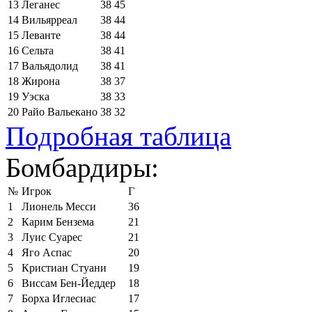
13
Леганес
38
45
14
Вильярреал
38
44
15
Леванте
38
44
16
Сельта
38
41
17
Вальядолид
38
41
18
Жирона
38
37
19
Уэска
38
33
20
Райо Вальекано
38
32
Подробная таблица
Бомбардиры:
№
Игрок
Г
1
Лионель Месси
36
2
Карим Бензема
21
3
Луис Суарес
21
4
Яго Аспас
20
5
Кристиан Стуани
19
6
Виссам Бен-Йеддер
18
7
Борха Иглесиас
17