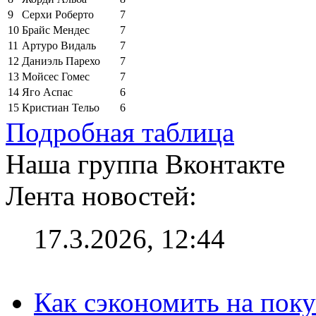
9
Серхи Роберто
7
10
Брайс Мендес
7
11
Артуро Видаль
7
12
Даниэль Парехо
7
13
Мойсес Гомес
7
14
Яго Аспас
6
15
Кристиан Тельо
6
Подробная таблица
Наша группа Вконтакте
Лента новостей:
17.3.2026, 12:44
Как сэкономить на поку