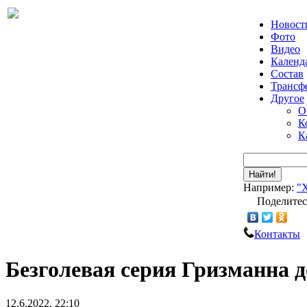
Новост
Фото
Видео
Календ
Состав
Трансф
Другое
О
К
К
Найти!
Например:
"
Поделитес
Контакты
Безголевая серия Гризманна д
12.6.2022, 22:10