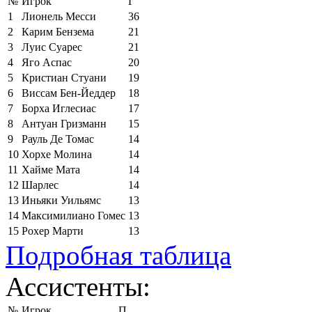
№
Игрок
Г
1
Лионель Месси
36
2
Карим Бензема
21
3
Луис Суарес
21
4
Яго Аспас
20
5
Кристиан Стуани
19
6
Виссам Бен-Йеддер
18
7
Борха Иглесиас
17
8
Антуан Гризманн
15
9
Рауль Де Томас
14
10
Хорхе Молина
14
11
Хайме Мата
14
12
Шарлес
14
13
Иньяки Уильямс
13
14
Максимилиано Гомес
13
15
Рохер Марти
13
Подробная таблица
Ассистенты:
№
Игрок
П