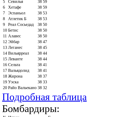
5
Севилья
38
59
6
Хетафе
38
59
7
Эспаньол
38
53
8
Атлетик Б
38
53
9
Реал Сосьедад
38
50
10
Бетис
38
50
11
Алавес
38
50
12
Эйбар
38
47
13
Леганес
38
45
14
Вильярреал
38
44
15
Леванте
38
44
16
Сельта
38
41
17
Вальядолид
38
41
18
Жирона
38
37
19
Уэска
38
33
20
Райо Вальекано
38
32
Подробная таблица
Бомбардиры: