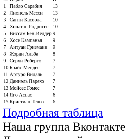
1
Пабло Сарабия
13
2
Лионель Месси
13
3
Санти Касорла
10
4
Хонатан Родригес
10
5
Виссам Бен-Йеддер
9
6
Хосе Кампанья
9
7
Антуан Гризманн
9
8
Жорди Альба
8
9
Серхи Роберто
7
10
Брайс Мендес
7
11
Артуро Видаль
7
12
Даниэль Парехо
7
13
Мойсес Гомес
7
14
Яго Аспас
6
15
Кристиан Тельо
6
Подробная таблица
Наша группа Вконтакте