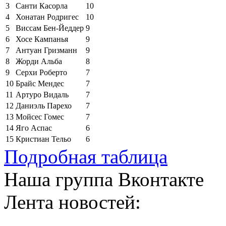
3
Санти Касорла
10
4
Хонатан Родригес
10
5
Виссам Бен-Йеддер
9
6
Хосе Кампанья
9
7
Антуан Гризманн
9
8
Жорди Альба
8
9
Серхи Роберто
7
10
Брайс Мендес
7
11
Артуро Видаль
7
12
Даниэль Парехо
7
13
Мойсес Гомес
7
14
Яго Аспас
6
15
Кристиан Тельо
6
Подробная таблица
Наша группа Вконтакте
Лента новостей: