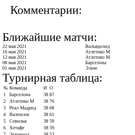
Комментарии:
Ближайшие матчи:
22 мая 2021
Вальядолид
16 мая 2021
Атлетико М
12 мая 2021
Атлетико М
08 мая 2021
Барселона
01 мая 2021
Эльче
Турнирная таблица:
№
Команда
И
О
1
Барселона
38
87
2
Атлетико М
38
76
3
Реал Мадрид
38
68
4
Валенсия
38
61
5
Севилья
38
59
6
Хетафе
38
59
7
Эспаньол
38
53