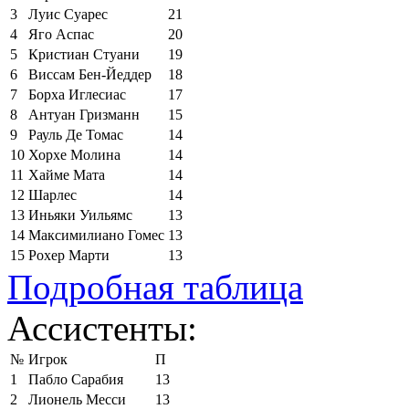
3
Луис Суарес
21
4
Яго Аспас
20
5
Кристиан Стуани
19
6
Виссам Бен-Йеддер
18
7
Борха Иглесиас
17
8
Антуан Гризманн
15
9
Рауль Де Томас
14
10
Хорхе Молина
14
11
Хайме Мата
14
12
Шарлес
14
13
Иньяки Уильямс
13
14
Максимилиано Гомес
13
15
Рохер Марти
13
Подробная таблица
Ассистенты:
№
Игрок
П
1
Пабло Сарабия
13
2
Лионель Месси
13