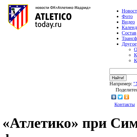
Новос
Фото
Видео
Календ
Состав
Транс
Другое
О
К
К
Найти!
Например:
"
Поделитес
Контакты
«Атлетико» при Сим