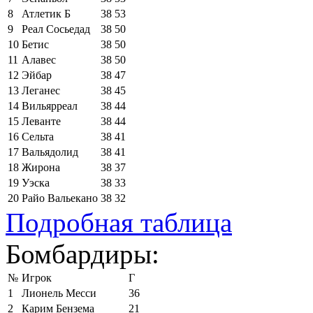
8
Атлетик Б
38
53
9
Реал Сосьедад
38
50
10
Бетис
38
50
11
Алавес
38
50
12
Эйбар
38
47
13
Леганес
38
45
14
Вильярреал
38
44
15
Леванте
38
44
16
Сельта
38
41
17
Вальядолид
38
41
18
Жирона
38
37
19
Уэска
38
33
20
Райо Вальекано
38
32
Подробная таблица
Бомбардиры:
№
Игрок
Г
1
Лионель Месси
36
2
Карим Бензема
21