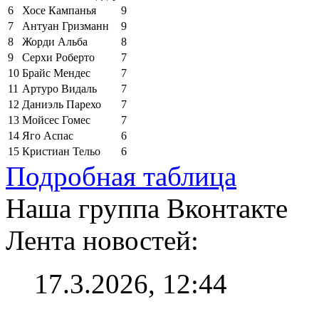
6
Хосе Кампанья
9
7
Антуан Гризманн
9
8
Жорди Альба
8
9
Серхи Роберто
7
10
Брайс Мендес
7
11
Артуро Видаль
7
12
Даниэль Парехо
7
13
Мойсес Гомес
7
14
Яго Аспас
6
15
Кристиан Тельо
6
Подробная таблица
Наша группа Вконтакте
Лента новостей:
17.3.2026, 12:44