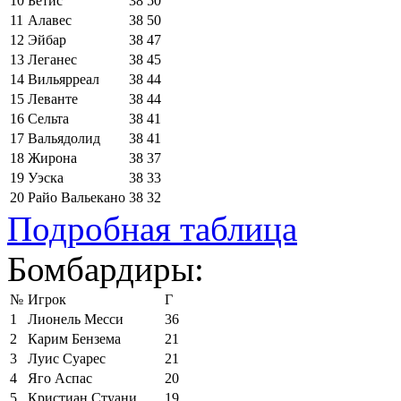
10
Бетис
38
50
11
Алавес
38
50
12
Эйбар
38
47
13
Леганес
38
45
14
Вильярреал
38
44
15
Леванте
38
44
16
Сельта
38
41
17
Вальядолид
38
41
18
Жирона
38
37
19
Уэска
38
33
20
Райо Вальекано
38
32
Подробная таблица
Бомбардиры:
№
Игрок
Г
1
Лионель Месси
36
2
Карим Бензема
21
3
Луис Суарес
21
4
Яго Аспас
20
5
Кристиан Стуани
19