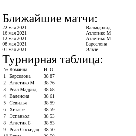
Ближайшие матчи:
22 мая 2021
Вальядолид
16 мая 2021
Атлетико М
12 мая 2021
Атлетико М
08 мая 2021
Барселона
01 мая 2021
Эльче
Турнирная таблица:
№
Команда
И
О
1
Барселона
38
87
2
Атлетико М
38
76
3
Реал Мадрид
38
68
4
Валенсия
38
61
5
Севилья
38
59
6
Хетафе
38
59
7
Эспаньол
38
53
8
Атлетик Б
38
53
9
Реал Сосьедад
38
50