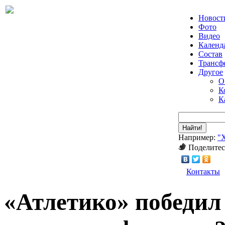
Новост
Фото
Видео
Календ
Состав
Трансф
Другое
О
К
К
Найти!
Например:
"
Поделитес
Контакты
«Атлетико» победил