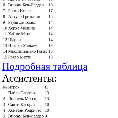
6
Виссам Бен-Йеддер
18
7
Борха Иглесиас
17
8
Антуан Гризманн
15
9
Рауль Де Томас
14
10
Хорхе Молина
14
11
Хайме Мата
14
12
Шарлес
14
13
Иньяки Уильямс
13
14
Максимилиано Гомес
13
15
Рохер Марти
13
Подробная таблица
Ассистенты:
№
Игрок
П
1
Пабло Сарабия
13
2
Лионель Месси
13
3
Санти Касорла
10
4
Хонатан Родригес
10
5
Виссам Бен-Йеддер
9