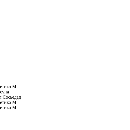
етико М
суна
л Сосьедад
етико М
етико М