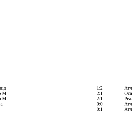
лид
1:2
Атл
о М
2:1
Оса
о М
2:1
Реа
на
0:0
Атл
0:1
Атл