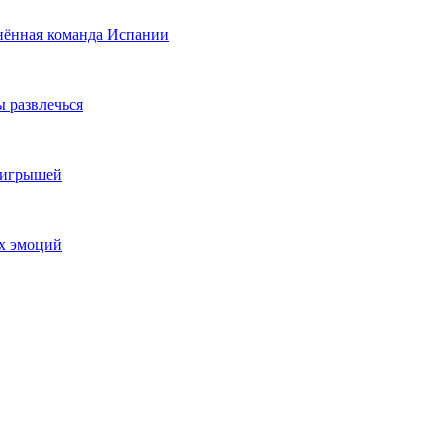
нённая команда Испании
ы развлечься
выигрышей
ых эмоций