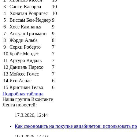
3
Санти Касорла
10
4
Хонатан Родригес
10
5
Виссам Бен-Йеддер
9
6
Хосе Кампанья
9
7
Антуан Гризманн
9
8
Жорди Альба
8
9
Серхи Роберто
7
10
Брайс Мендес
7
11
Артуро Видаль
7
12
Даниэль Парехо
7
13
Мойсес Гомес
7
14
Яго Аспас
6
15
Кристиан Тельо
6
Подробная таблица
Наша группа Вконтакте
Лента новостей:
17.3.2026, 12:44
Как сэкономить на покупке авиабилетов: использовать 
19.2.2026, 14:10