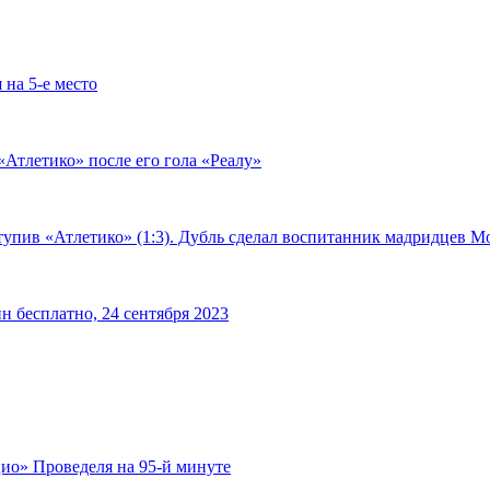
 на 5-е место
«Атлетико» после его гола «Реалу»
тупив «Атлетико» (1:3). Дубль сделал воспитанник мадридцев М
н бесплатно, 24 сентября 2023
ио» Проведеля на 95-й минуте