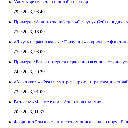
Учимся делать ставки онлайн на спорт
29.9.2023, 03:40
Примера. «Атлетико» победил «Осасуну» (2:0) и поднялся
25.9.2023, 13:00
«Я чуть не расплакался»: Гризманн – о кричалке фанатов 
25.9.2023, 03:00
Примера. «Реал» потерпел первое поражение в сезоне, ус
24.9.2023, 20:20
«Атлетико» – «Реал»: смотреть прямую трансляцию онлай
23.9.2023, 01:00
Витсель: «Мы все едем в Азию за деньгами»
20.9.2023, 11:35
Фабрицио Романо одним словом описал гол вратаря «Лац