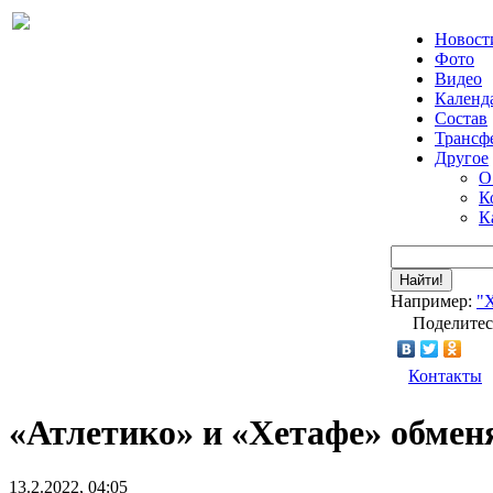
Новост
Фото
Видео
Календ
Состав
Трансф
Другое
О
К
К
Найти!
Например:
"
Поделитес
Контакты
«Атлетико» и «Хетафе» обменя
13.2.2022, 04:05