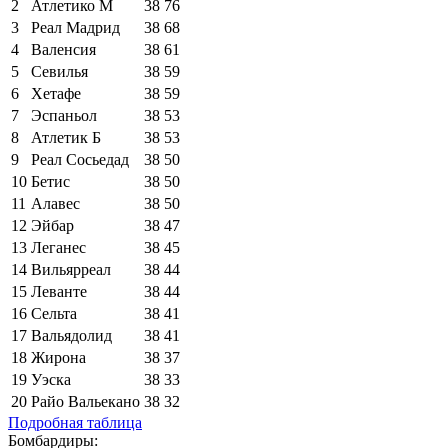
2
Атлетико М
38
76
3
Реал Мадрид
38
68
4
Валенсия
38
61
5
Севилья
38
59
6
Хетафе
38
59
7
Эспаньол
38
53
8
Атлетик Б
38
53
9
Реал Сосьедад
38
50
10
Бетис
38
50
11
Алавес
38
50
12
Эйбар
38
47
13
Леганес
38
45
14
Вильярреал
38
44
15
Леванте
38
44
16
Сельта
38
41
17
Вальядолид
38
41
18
Жирона
38
37
19
Уэска
38
33
20
Райо Вальекано
38
32
Подробная таблица
Бомбардиры: