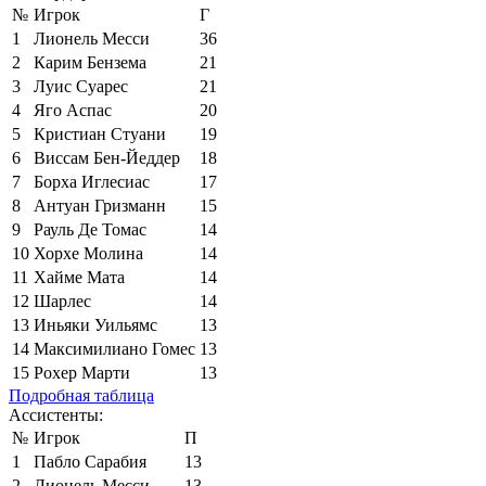
№
Игрок
Г
1
Лионель Месси
36
2
Карим Бензема
21
3
Луис Суарес
21
4
Яго Аспас
20
5
Кристиан Стуани
19
6
Виссам Бен-Йеддер
18
7
Борха Иглесиас
17
8
Антуан Гризманн
15
9
Рауль Де Томас
14
10
Хорхе Молина
14
11
Хайме Мата
14
12
Шарлес
14
13
Иньяки Уильямс
13
14
Максимилиано Гомес
13
15
Рохер Марти
13
Подробная таблица
Ассистенты:
№
Игрок
П
1
Пабло Сарабия
13
2
Лионель Месси
13