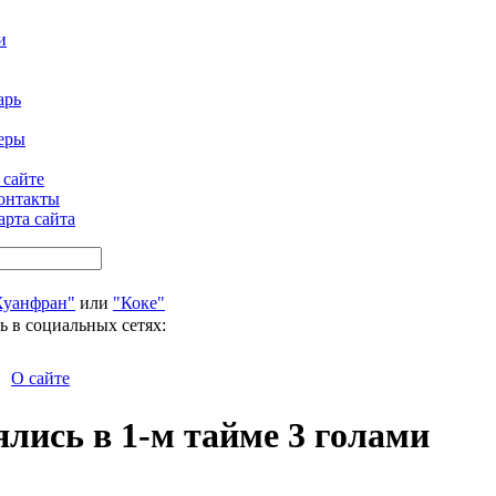
и
арь
еры
 сайте
онтакты
арта сайта
Хуанфран"
или
"Коке"
ь в социальных сетях:
О сайте
лись в 1-м тайме 3 голами