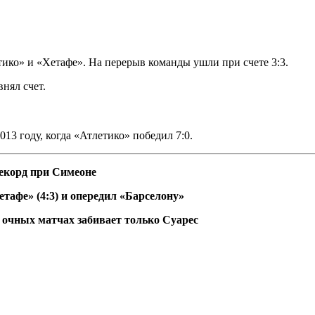
ико» и «Хетафе». На перерыв команды ушли при счете 3:3.
внял счет.
13 году, когда «Атлетико» победил 7:0.
рекорд при Симеоне
тафе» (4:3) и опередил «Барселону»
в очных матчах забивает только Суарес