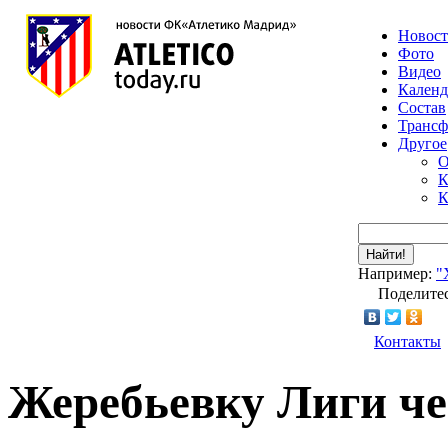
Новос
Фото
Видео
Календ
Состав
Транс
Другое
О
К
К
Найти!
Например:
"
Поделитес
Контакты
Жеребьевку Лиги че