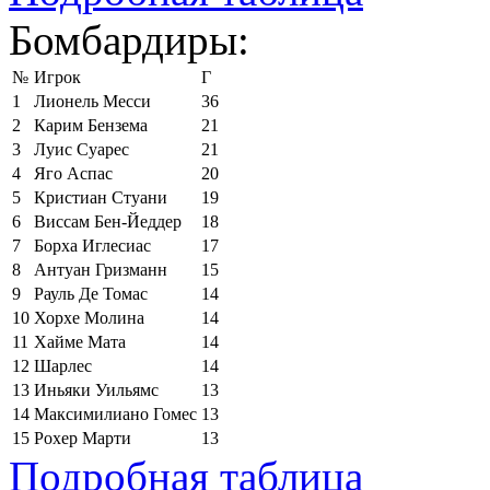
Бомбардиры:
№
Игрок
Г
1
Лионель Месси
36
2
Карим Бензема
21
3
Луис Суарес
21
4
Яго Аспас
20
5
Кристиан Стуани
19
6
Виссам Бен-Йеддер
18
7
Борха Иглесиас
17
8
Антуан Гризманн
15
9
Рауль Де Томас
14
10
Хорхе Молина
14
11
Хайме Мата
14
12
Шарлес
14
13
Иньяки Уильямс
13
14
Максимилиано Гомес
13
15
Рохер Марти
13
Подробная таблица