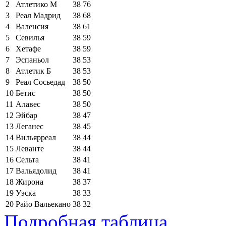
2
Атлетико М
38
76
3
Реал Мадрид
38
68
4
Валенсия
38
61
5
Севилья
38
59
6
Хетафе
38
59
7
Эспаньол
38
53
8
Атлетик Б
38
53
9
Реал Сосьедад
38
50
10
Бетис
38
50
11
Алавес
38
50
12
Эйбар
38
47
13
Леганес
38
45
14
Вильярреал
38
44
15
Леванте
38
44
16
Сельта
38
41
17
Вальядолид
38
41
18
Жирона
38
37
19
Уэска
38
33
20
Райо Вальекано
38
32
Подробная таблица