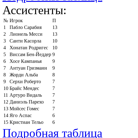
Ассистенты:
№
Игрок
П
1
Пабло Сарабия
13
2
Лионель Месси
13
3
Санти Касорла
10
4
Хонатан Родригес
10
5
Виссам Бен-Йеддер
9
6
Хосе Кампанья
9
7
Антуан Гризманн
9
8
Жорди Альба
8
9
Серхи Роберто
7
10
Брайс Мендес
7
11
Артуро Видаль
7
12
Даниэль Парехо
7
13
Мойсес Гомес
7
14
Яго Аспас
6
15
Кристиан Тельо
6
Подробная таблица