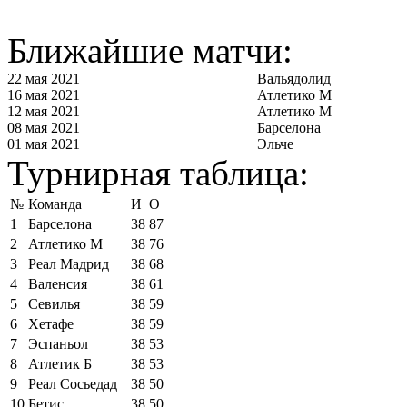
Ближайшие матчи:
22 мая 2021
Вальядолид
16 мая 2021
Атлетико М
12 мая 2021
Атлетико М
08 мая 2021
Барселона
01 мая 2021
Эльче
Турнирная таблица:
№
Команда
И
О
1
Барселона
38
87
2
Атлетико М
38
76
3
Реал Мадрид
38
68
4
Валенсия
38
61
5
Севилья
38
59
6
Хетафе
38
59
7
Эспаньол
38
53
8
Атлетик Б
38
53
9
Реал Сосьедад
38
50
10
Бетис
38
50