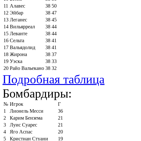
11
Алавес
38
50
12
Эйбар
38
47
13
Леганес
38
45
14
Вильярреал
38
44
15
Леванте
38
44
16
Сельта
38
41
17
Вальядолид
38
41
18
Жирона
38
37
19
Уэска
38
33
20
Райо Вальекано
38
32
Подробная таблица
Бомбардиры:
№
Игрок
Г
1
Лионель Месси
36
2
Карим Бензема
21
3
Луис Суарес
21
4
Яго Аспас
20
5
Кристиан Стуани
19