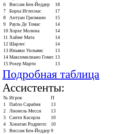
6
Виссам Бен-Йеддер
18
7
Борха Иглесиас
17
8
Антуан Гризманн
15
9
Рауль Де Томас
14
10
Хорхе Молина
14
11
Хайме Мата
14
12
Шарлес
14
13
Иньяки Уильямс
13
14
Максимилиано Гомес
13
15
Рохер Марти
13
Подробная таблица
Ассистенты:
№
Игрок
П
1
Пабло Сарабия
13
2
Лионель Месси
13
3
Санти Касорла
10
4
Хонатан Родригес
10
5
Виссам Бен-Йеддер
9