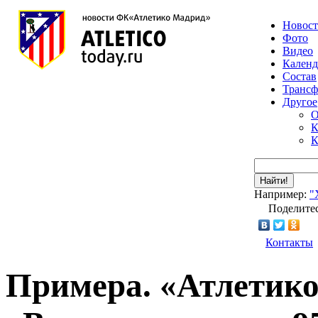
Новос
Фото
Видео
Календ
Состав
Транс
Другое
О
К
К
Найти!
Например:
"
Поделитес
Контакты
Примера. «Атлетико