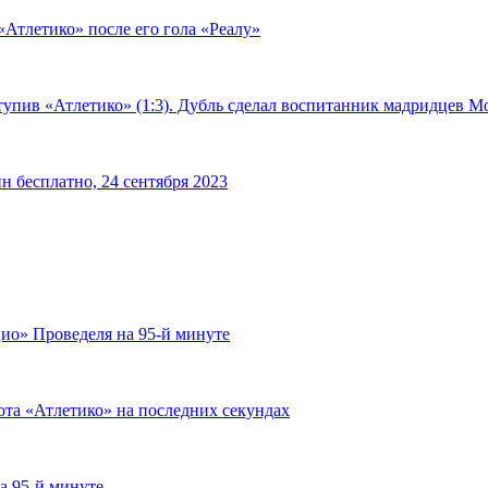
«Атлетико» после его гола «Реалу»
тупив «Атлетико» (1:3). Дубль сделал воспитанник мадридцев М
н бесплатно, 24 сентября 2023
ио» Проведеля на 95-й минуте
ота «Атлетико» на последних секундах
а 95-й минуте