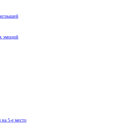
выигрышей
ых эмоций
 на 5-е место