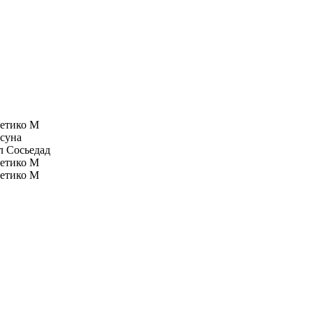
етико М
суна
л Сосьедад
етико М
етико М