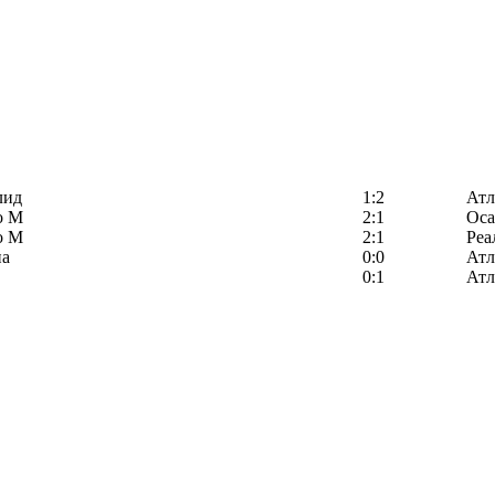
лид
1:2
Атл
о М
2:1
Оса
о М
2:1
Реа
на
0:0
Атл
0:1
Атл