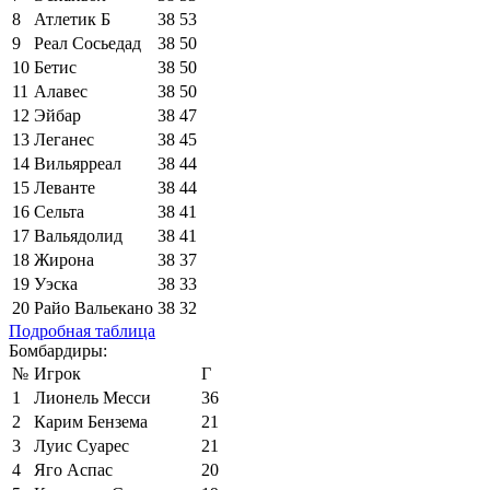
8
Атлетик Б
38
53
9
Реал Сосьедад
38
50
10
Бетис
38
50
11
Алавес
38
50
12
Эйбар
38
47
13
Леганес
38
45
14
Вильярреал
38
44
15
Леванте
38
44
16
Сельта
38
41
17
Вальядолид
38
41
18
Жирона
38
37
19
Уэска
38
33
20
Райо Вальекано
38
32
Подробная таблица
Бомбардиры:
№
Игрок
Г
1
Лионель Месси
36
2
Карим Бензема
21
3
Луис Суарес
21
4
Яго Аспас
20