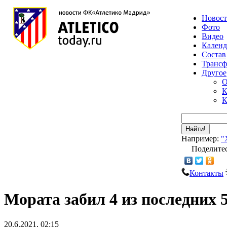
Новос
Фото
Видео
Календ
Состав
Транс
Другое
О
К
К
Найти!
Например:
"
Поделитес
Контакты
Мората забил 4 из последних 
20.6.2021, 02:15