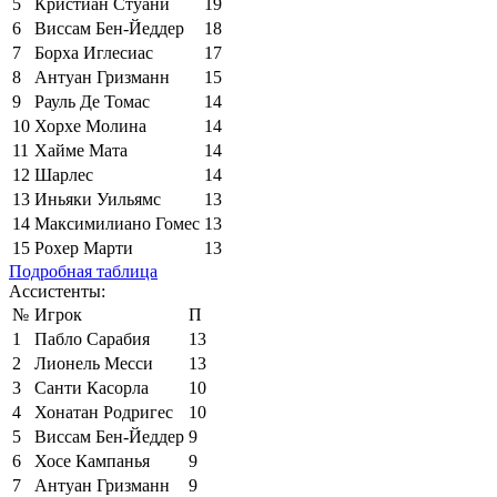
5
Кристиан Стуани
19
6
Виссам Бен-Йеддер
18
7
Борха Иглесиас
17
8
Антуан Гризманн
15
9
Рауль Де Томас
14
10
Хорхе Молина
14
11
Хайме Мата
14
12
Шарлес
14
13
Иньяки Уильямс
13
14
Максимилиано Гомес
13
15
Рохер Марти
13
Подробная таблица
Ассистенты:
№
Игрок
П
1
Пабло Сарабия
13
2
Лионель Месси
13
3
Санти Касорла
10
4
Хонатан Родригес
10
5
Виссам Бен-Йеддер
9
6
Хосе Кампанья
9
7
Антуан Гризманн
9