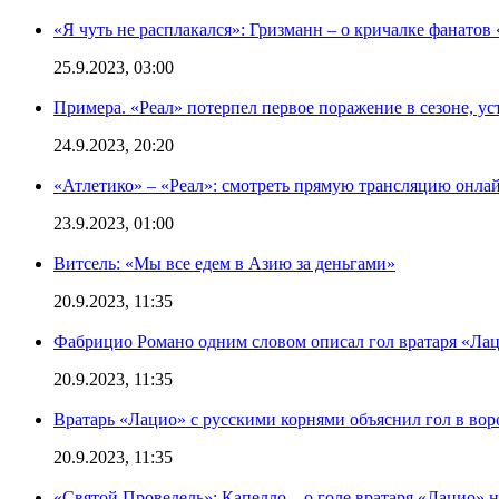
«Я чуть не расплакался»: Гризманн – о кричалке фанатов 
25.9.2023, 03:00
Примера. «Реал» потерпел первое поражение в сезоне, ус
24.9.2023, 20:20
«Атлетико» – «Реал»: смотреть прямую трансляцию онлай
23.9.2023, 01:00
Витсель: «Мы все едем в Азию за деньгами»
20.9.2023, 11:35
Фабрицио Романо одним словом описал гол вратаря «Лац
20.9.2023, 11:35
Вратарь «Лацио» с русскими корнями объяснил гол в вор
20.9.2023, 11:35
«Святой Проведель»: Капелло – о голе вратаря «Лацио» н