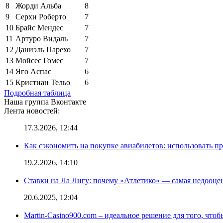
8
Жорди Альба
8
9
Серхи Роберто
7
10
Брайс Мендес
7
11
Артуро Видаль
7
12
Даниэль Парехо
7
13
Мойсес Гомес
7
14
Яго Аспас
6
15
Кристиан Тельо
6
Подробная таблица
Наша группа Вконтакте
Лента новостей:
17.3.2026, 12:44
Как сэкономить на покупке авиабилетов: использовать 
19.2.2026, 14:10
Ставки на Ла Лигу: почему «Атлетико» — самая недооце
20.6.2025, 12:04
Martin-Casino900.com – идеальное решение для того, чтоб