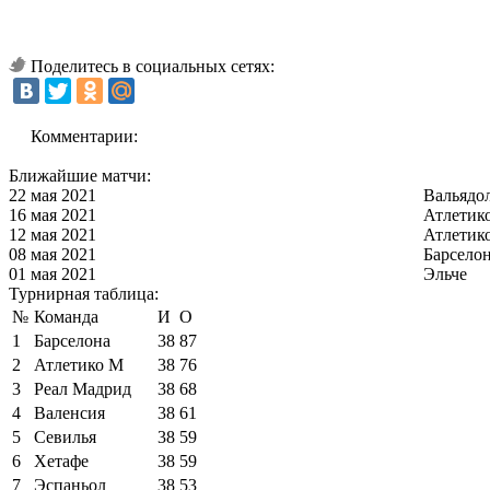
Поделитесь в социальных сетях:
Комментарии:
Ближайшие матчи:
22 мая 2021
Вальядо
16 мая 2021
Атлетик
12 мая 2021
Атлетик
08 мая 2021
Барсело
01 мая 2021
Эльче
Турнирная таблица:
№
Команда
И
О
1
Барселона
38
87
2
Атлетико М
38
76
3
Реал Мадрид
38
68
4
Валенсия
38
61
5
Севилья
38
59
6
Хетафе
38
59
7
Эспаньол
38
53