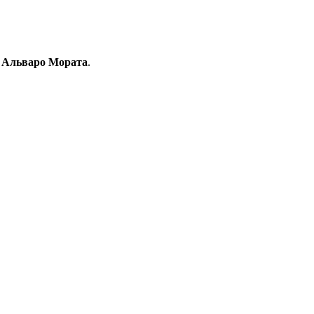
Альваро Мората
.