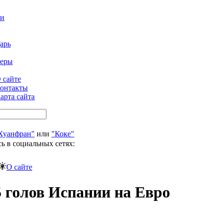
ти
арь
феры
 сайте
онтакты
арта сайта
Хуанфран"
или
"Коке"
ь в социальных сетях:
О сайте
5 голов Испании на Евро